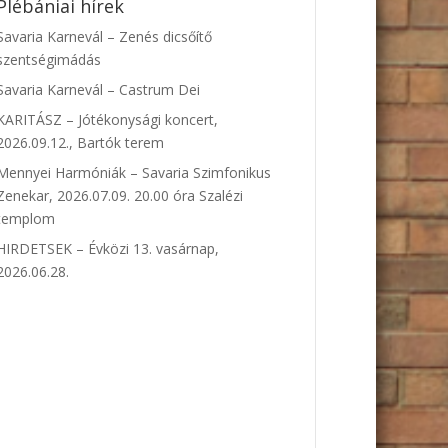
Plébániai hírek
Savaria Karnevál – Zenés dicsőítő
szentségimádás
Savaria Karnevál – Castrum Dei
KARITÁSZ – Jótékonysági koncert,
2026.09.12., Bartók terem
Mennyei Harmóniák – Savaria Szimfonikus
Zenekar, 2026.07.09. 20.00 óra Szalézi
templom
HIRDETSEK – Évközi 13. vasárnap,
2026.06.28.