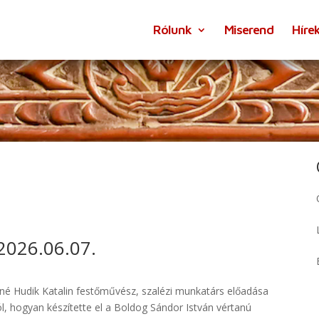
Rólunk
Miserend
Híre
026.06.07.
lné Hudik Katalin festőművész, szalézi munkatárs előadása
l, hogyan készítette el a Boldog Sándor István vértanú