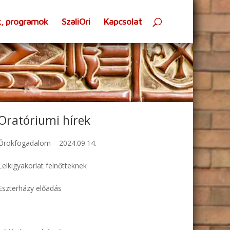
k, programok
SzaliOri
Kapcsolat
Oratóriumi hírek
Örökfogadalom – 2024.09.14.
Lelkigyakorlat felnőtteknek
Eszterházy előadás