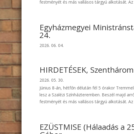
festményét és más vallásos tárgyú alkotását. Az 
Egyházmegyei Ministránst
24.
2026. 06. 04.
HIRDETÉSEK, Szenthároms
2026. 05. 30.
Június 8-án, hétfőn délután fél 5 órakor Tremme
lesz a Szalézi Színházteremben. Beszél majd arró
festményét és más vallásos tárgyú alkotását. Az 
EZÜSTMISE (Hálaadás a 25 