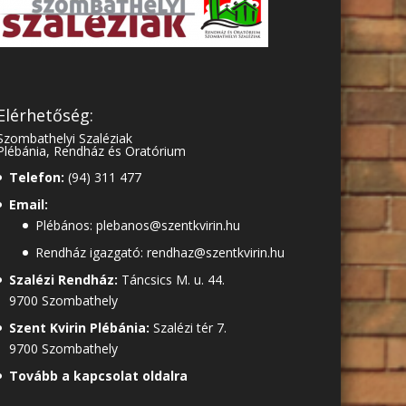
Elérhetőség:
Szombathelyi Szaléziak
Plébánia, Rendház és Oratórium
Telefon:
(94) 311 477
Email:
Plébános: plebanos@szentkvirin.hu
Rendház igazgató: rendhaz@szentkvirin.hu
Szalézi Rendház:
Táncsics M. u. 44.
9700 Szombathely
Szent Kvirin Plébánia:
Szalézi tér 7.
9700 Szombathely
Tovább a kapcsolat oldalra