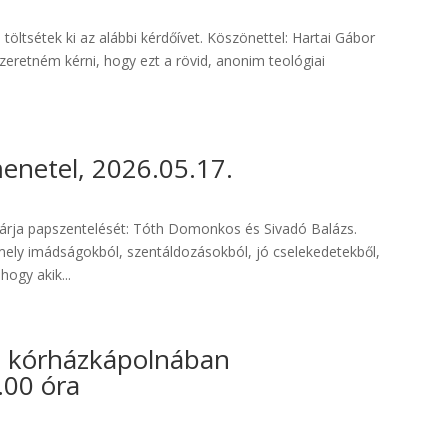
öltsétek ki az alábbi kérdőívet. Köszönettel: Hartai Gábor
etném kérni, hogy ezt a rövid, anonim teológiai
etel, 2026.05.17.
 várja papszentelését: Tóth Domonkos és Sivadó Balázs.
 amely imádságokból, szentáldozásokból, jó cselekedetekből,
hogy akik...
i kórházkápolnában
.00 óra