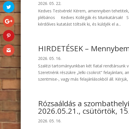
2026. 05. 22.
Kedves Testvérek! Kérem, amennyiben tehetitek, t
plébános Kedves Kollégák és Munkatársak! Szer
kérdőíves kutatást töltsék ki, és küldjék el a...
HIRDETÉSEK – Mennybemen
2026. 05. 16.
Szalézi tartományunkban két fiatal rendtársunk
Szeretnénk részükre „lelki csokrot” felajánlani,
szentmise-, vagy más felajánlásokból áll. Kérjük, 
Rózsaáldás a szombathely
2026.05.21., csütörtök, 15
2026. 05. 16.