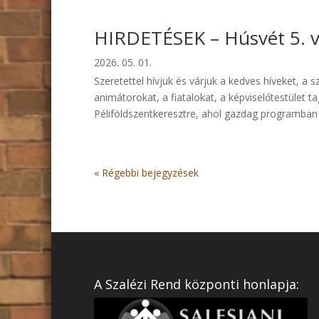
HIRDETÉSEK – Húsvét 5. v
2026. 05. 01.
Szeretettel hívjuk és várjuk a kedves híveket, a 
animátorokat, a fiatalokat, a képviselőtestület 
Péliföldszentkeresztre, ahol gazdag programban l
« Régebbi bejegyzések
A Szalézi Rend központi honlapja: