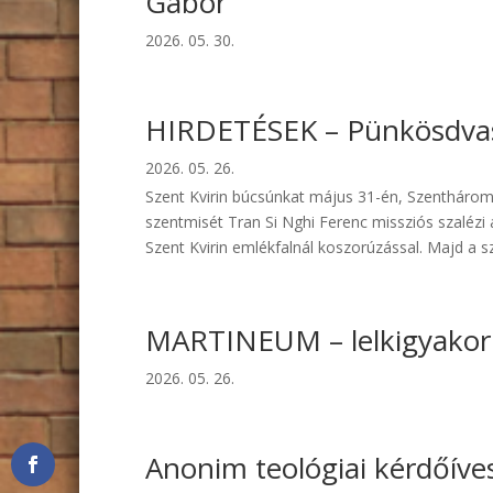
Gábor
2026. 05. 30.
HIRDETÉSEK – Pünkösdvas
2026. 05. 26.
Szent Kvirin búcsúnkat május 31-én, Szenthárom
szentmisét Tran Si Nghi Ferenc missziós szalézi
Szent Kvirin emlékfalnál koszorúzással. Majd a sza
MARTINEUM – lelkigyakorl
2026. 05. 26.
Anonim teológiai kérdőíve