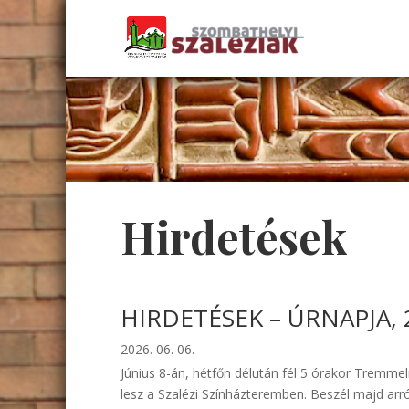
Hirdetések
HIRDETÉSEK – ÚRNAPJA, 2
2026. 06. 06.
Június 8-án, hétfőn délután fél 5 órakor Tremme
lesz a Szalézi Színházteremben. Beszél majd arró