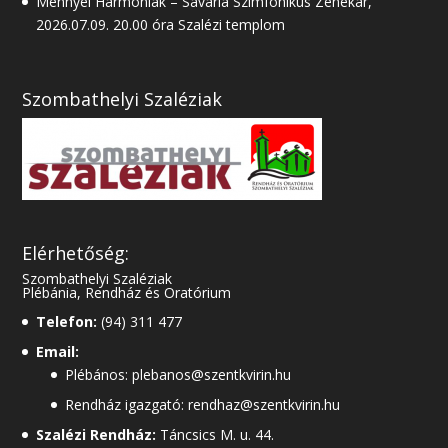
Mennyei Harmóniák – Savaria Szimfonikus Zenekar,
2026.07.09. 20.00 óra Szalézi templom
Szombathelyi Szaléziak
Elérhetőség:
Szombathelyi Szaléziak
Plébánia, Rendház és Oratórium
Telefon:
(94) 311 477
Email:
Plébános: plebanos@szentkvirin.hu
Rendház igazgató: rendhaz@szentkvirin.hu
Szalézi Rendház:
Táncsics M. u. 44.