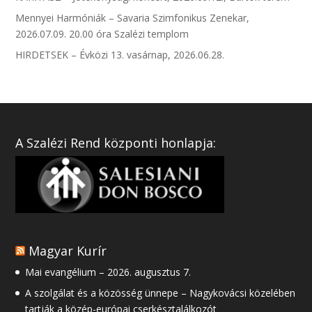
Mennyei Harmóniák – Savaria Szimfonikus Zenekar,
2026.07.09. 20.00 óra Szalézi templom
HIRDETSEK – Évközi 13. vasárnap, 2026.06.28.
A Szalézi Rend központi honlapja:
Magyar Kurír
Mai evangélium – 2026. augusztus 7.
A szolgálat és a közösség ünnepe – Nagykovácsi közelében
tartják a közép-európai cserkésztalálkozót