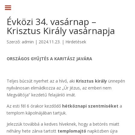
Évközi 34. vasárnap –
Krisztus Király vasárnapja
Szerző:
admin
|
2024.11.23.
|
Hirdetések
ORSZÁGOS GYŰJTÉS A KARITÁSZ JAVÁRA
Teljes búcsút nyerhet az a hívő, aki
Krisztus király
ünnepén
nyilvánosan elimádkozza az „Úr Jézus, az emberi nem
Megváltója” kezdetű felajánló imát.
Az esti fél 6 órakor kezdődő
hétköznapi szentmiséket
a
templom kápolnájában tartjuk.
Jelezzük továbbá a kedves híveknek, hogy a betörés miatt
néhány hete zárva tartott
templomajtó
napközben újra