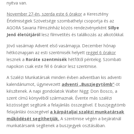
nyitva van.
November 27-én, szerda este 6 órakor
a Keresztény
Értelmiségiek Szövetsége szombathelyi csoportja és az
AGORA Savaria Filmszínház közös rendezvényeként
Sillye
Jenő életútjáról
lesz filmvetítés és találkozás az alkotókkal.
Jövő vasárnap Advent első vasárnapja. December hónap
hétköznapjain az esti szentmisék helyett
reggel 6 órakor
lesznek a
Roráte szentmisék
hétfőtől péntekig. Szombati
napokon csak este fél 6 órakor lesz szentmise.
A Szalézi Munkatársak minden évben adventban kis adventi
kalendáriumot, úgynevezett
adventi „Buszjegytömb”
-öt
készítenek. A napi gondolatok Walter Nigg: Don Bosco, a
szent című könyvéből származnak. Évente más szalézi
közösséget segítünk a felajánlás összegével. E buszjegytömb
felajánlási összegével
a kárpátaljai szalézi munkatársak
működését segíthetjük.
A szentmise végén a bejáratnál
munkatársaink segítenek a buszjegyek osztásában.