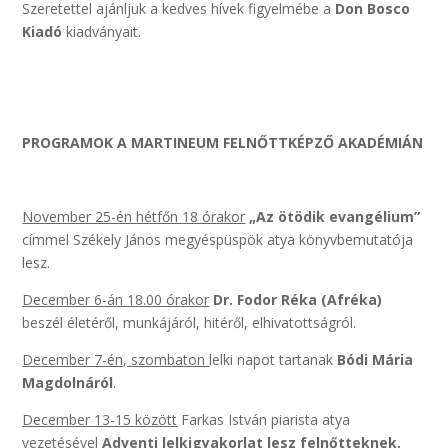
Szeretettel ajánljuk a kedves hívek figyelmébe a
Don Bosco
Kiadó
kiadványait.
PROGRAMOK A MARTINEUM FELNŐTTKÉPZŐ AKADÉMIÁN
November 25-én hétfőn 18 órakor
„Az ötödik evangélium”
címmel Székely János megyéspüspök atya könyvbemutatója
lesz.
December 6-án 18.00 órakor
Dr. Fodor Réka (Afréka)
beszél életéről, munkájáról, hitéről, elhivatottságról.
December 7-én, szombaton
lelki napot tartanak
Bódi Mária
Magdolnáról
.
December 13-15 között
Farkas István piarista atya
vezetésével
Adventi lelkigyakorlat lesz felnőtteknek.