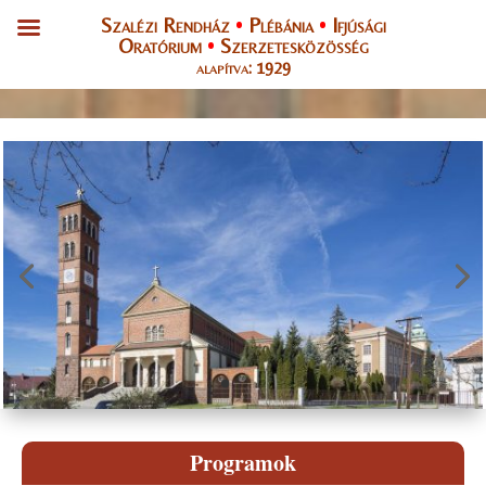
•
•
Szalézi Rendház
Plébánia
Ifjúsági
•
Oratórium
Szerzetesközösség
alapítva: 1929
Programok