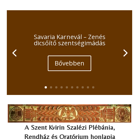
Savaria Karnevál – Zenés
dicsőítő szentségimádás
Bővebben
A Szent Kvirin Szalézi Plébánia,
Rendház és Oratórium honlapja