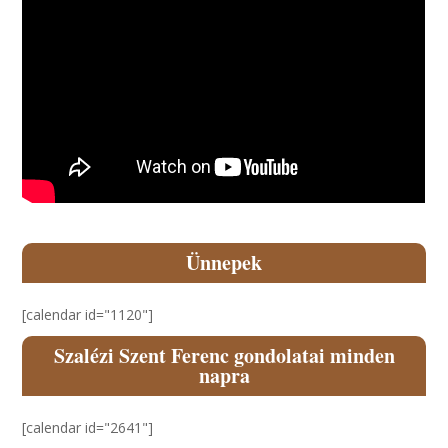
Ünnepek
[calendar id="1120"]
Szalézi Szent Ferenc gondolatai minden
napra
[calendar id="2641"]