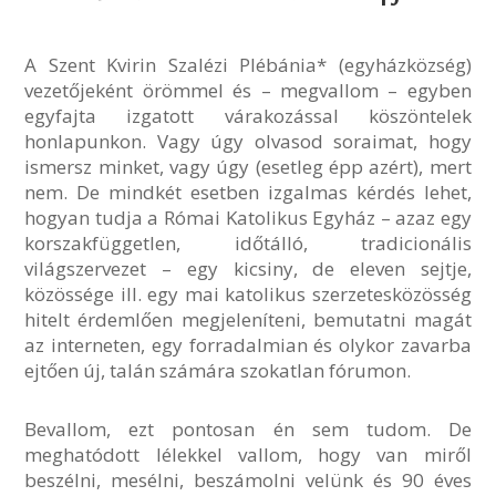
A Szent Kvirin Szalézi Plébánia* (egyházközség)
vezetőjeként örömmel és – megvallom – egyben
egyfajta izgatott várakozással köszöntelek
honlapunkon. Vagy úgy olvasod soraimat, hogy
ismersz minket, vagy úgy (esetleg épp azért), mert
nem. De mindkét esetben izgalmas kérdés lehet,
hogyan tudja a Római Katolikus Egyház – azaz egy
korszakfüggetlen, időtálló, tradicionális
világszervezet – egy kicsiny, de eleven sejtje,
közössége ill. egy mai katolikus szerzetesközösség
hitelt érdemlően megjeleníteni, bemutatni magát
az interneten, egy forradalmian és olykor zavarba
ejtően új, talán számára szokatlan fórumon.
Bevallom, ezt pontosan én sem tudom. De
meghatódott lélekkel vallom, hogy van miről
beszélni, mesélni, beszámolni velünk és 90 éves