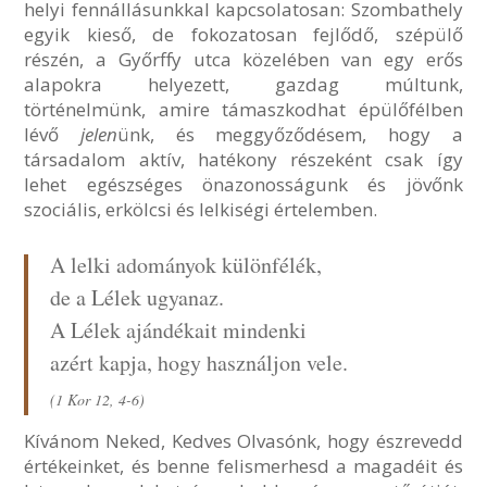
helyi fennállásunkkal kapcsolatosan: Szombathely
egyik kieső, de fokozatosan fejlődő, szépülő
részén, a Győrffy utca közelében van egy erős
alapokra helyezett, gazdag múltunk,
történelmünk, amire támaszkodhat épülőfélben
lévő
jelen
ünk, és meggyőződésem, hogy a
társadalom aktív, hatékony részeként csak így
lehet egészséges önazonosságunk és jövőnk
szociális, erkölcsi és lelkiségi értelemben.
A lelki adományok különfélék,
de a Lélek ugyanaz.
A Lélek ajándékait mindenki
azért kapja, hogy használjon vele.
(1 Kor 12, 4-6)
Kívánom Neked, Kedves Olvasónk, hogy észrevedd
értékeinket, és benne felismerhesd a magadéit és