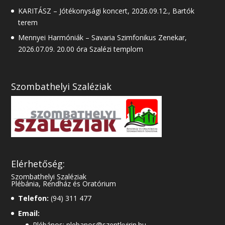
KARITÁSZ – Jótékonysági koncert, 2026.09.12., Bartók
terem
Mennyei Harmóniák – Savaria Szimfonikus Zenekar,
2026.07.09. 20.00 óra Szalézi templom
Szombathelyi Szaléziak
Elérhetőség:
Szombathelyi Szaléziak
Plébánia, Rendház és Oratórium
Telefon:
(94) 311 477
Email:
Plébános: plebanos@szentkvirin.hu