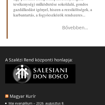
tevékenység) működtetése sokoldalú, gondos
gazdálkodást igényel, hiszen a rezsiköltségek, a
karbantartás, a fogyóeszközök rendszeres...
Bővebben...
A Szalézi Rend központi honlapja:
Magyar Kurír
Mai evangélium – 2026. augusztus 8.