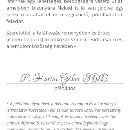
Istennek egy lehetséges, boldogságra vezető útját,
amelyben bizonyára Neked is ki van jelölve egy
senki más által el nem végezhető, pótolhatatlan
feladat.
Szeretettel, a találkozás reményében és Érted
(ismeretlenül is) imádkozva szalézi rendtársaim és
a templomközösség nevében –
P. Hartai Gábor SDB
plébános
* A plébánia olyan hívő, a plébánia-templom és a kormányzó
lelkipásztor körzetében élő és oda tartozó katolikus keresztény
emberek közössége, akik vallják és hiszik a tevékeny szeretet
embert átformáló, teremtő erejét – ennek foglalatát egy
gondviselő, nagyhatalmú, élő szellemi Személyben, Istenben