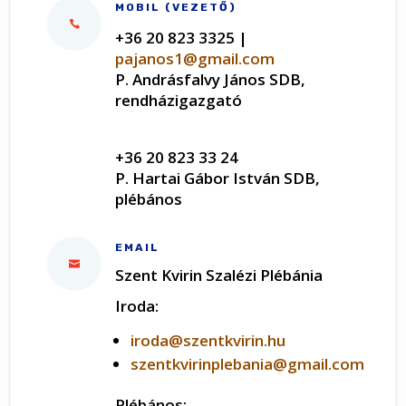
MOBIL (VEZETŐ)
+36 20 823 3325 |
pajanos1@gmail.com
P. Andrásfalvy János SDB,
rendházigazgató
+36 20 823 33 24
P. Hartai Gábor István SDB,
plébános
EMAIL
Szent Kvirin Szalézi Plébánia
Iroda:
iroda@szentkvirin.hu
szentkvirinplebania@gmail.com
Plébános: