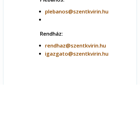
plebanos@szentkvirin.hu
Rendház:
rendhaz@szentkvirin.hu
igazgato@szentkvirin.hu