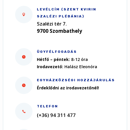
LEVÉLCÍM (SZENT KVIRIN
SZALÉZI PLÉBÁNIA)
Szalézi tér 7.
9700 Szombathely
ÜGYFÉLFOGADÁS
Hétfő – péntek:
8
-12 óra
Irodav
ezető:
Halász Eleonóra
EGYHÁZKÖZSÉGI HOZZÁJÁRULÁS
Érdeklődni az irodavezetőnél!
TELEFON
(+36) 94 311 477