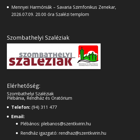
Mennyei Harmóniák – Savaria Szimfonikus Zenekar,
2026.07.09. 20.00 óra Szalézi templom
Szombathelyi Szaléziak
Elérhetőség:
Szombathelyi Szaléziak
Plébánia, Rendház és Oratórium
Telefon:
(94) 311 477
Email:
Plébános: plebanos@szentkvirin.hu
Rendház igazgató: rendhaz@szentkvirin.hu