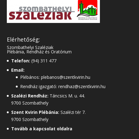
Elérhetőség:
Szombathelyi Szaléziak
Plébánia, Rendház és Oratórium
Telefon:
(94) 311 477
Email:
Plébános: plebanos@szentkvirin.hu
Rendház igazgató: rendhaz@szentkvirin.hu
Szalézi Rendház:
Táncsics M. u. 44.
9700 Szombathely
Szent Kvirin Plébánia:
Szalézi tér 7.
9700 Szombathely
Tovább a kapcsolat oldalra