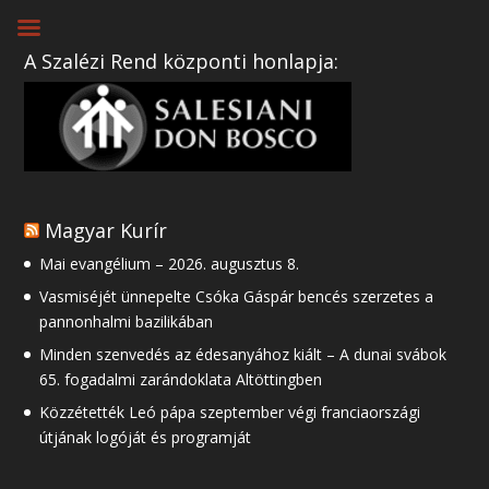
A Szalézi Rend központi honlapja:
Magyar Kurír
Mai evangélium – 2026. augusztus 8.
Vasmiséjét ünnepelte Csóka Gáspár bencés szerzetes a
pannonhalmi bazilikában
Minden szenvedés az édesanyához kiált – A dunai svábok
65. fogadalmi zarándoklata Altöttingben
Közzétették Leó pápa szeptember végi franciaországi
útjának logóját és programját