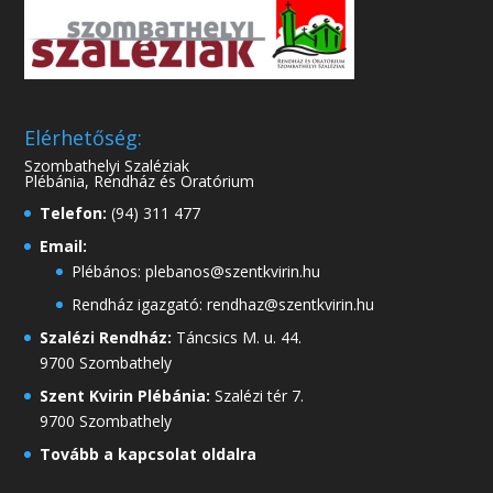
Elérhetőség:
Szombathelyi Szaléziak
Plébánia, Rendház és Oratórium
Telefon:
(94) 311 477
Email:
Plébános: plebanos@szentkvirin.hu
Rendház igazgató: rendhaz@szentkvirin.hu
Szalézi Rendház:
Táncsics M. u. 44.
9700 Szombathely
Szent Kvirin Plébánia:
Szalézi tér 7.
9700 Szombathely
Tovább a kapcsolat oldalra