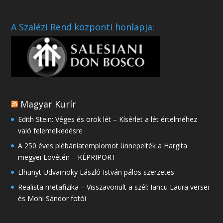
A Szalézi Rend központi honlapja:
Magyar Kurír
Edith Stein: Véges és örök lét – Kísérlet a lét értelméhez
való felemelkedésre
A 250 éves plébániatemplomot ünnepelték a Hargita
megyei Lövétén – KÉPRIPORT
Elhunyt Udvarnoky László István pálos szerzetes
Realista metafizika – Visszavonult a szél: Iancu Laura versei
és Mohi Sándor fotói