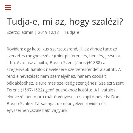
Tudja-e, mi az, hogy szalézi?
Szerző:
admin
|
2019.12.18.
|
Tudja-e
Röviden: egy katolikus szerzetesrend, ill. az ahhoz tartozó
szerzetes megnevezése (mint pl. ferences, bencés, jezsuita
stb.). Az olasz alapító, Bosco Szent János (+1888) a
szegényebb fiatalok nevelésére szerzetesrendet alapított. A
rend elnevezését nem személyéhez, hanem csodált
példaképéhez, a türelmes szelídség szentjéhez, Szalézi Szent
Ferenc (1567-1622) genfi püspökhöz kötötte. A hivatalos
elnevezésben mára már érvényesül az alapító neve is: Don
Bosco Szalézi Társasága, de népnyelven röviden és
egyszerűen „szaléziak” vagyunk.