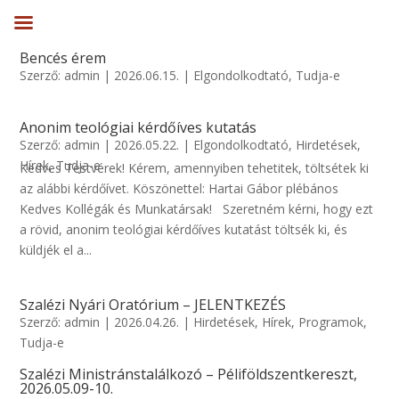
Bencés érem
Szerző:
admin
|
2026.06.15.
|
Elgondolkodtató
,
Tudja-e
Anonim teológiai kérdőíves kutatás
Szerző:
admin
|
2026.05.22.
|
Elgondolkodtató
,
Hirdetések
,
Hírek
,
Tudja-e
Kedves Testvérek! Kérem, amennyiben tehetitek, töltsétek ki
az alábbi kérdőívet. Köszönettel: Hartai Gábor plébános
Kedves Kollégák és Munkatársak! Szeretném kérni, hogy ezt
a rövid, anonim teológiai kérdőíves kutatást töltsék ki, és
küldjék el a...
Szalézi Nyári Oratórium – JELENTKEZÉS
Szerző:
admin
|
2026.04.26.
|
Hirdetések
,
Hírek
,
Programok
,
Tudja-e
Szalézi Ministránstalálkozó – Péliföldszentkereszt,
2026.05.09-10.