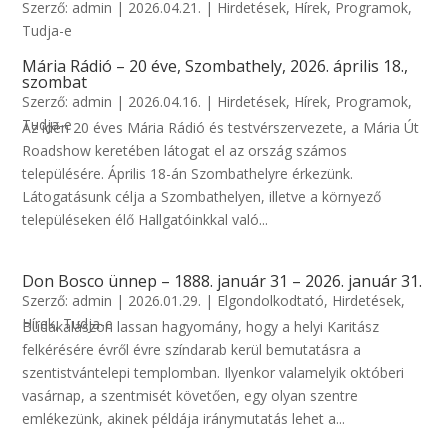
Szerző:
admin
|
2026.04.21.
|
Hirdetések
,
Hírek
,
Programok
,
Tudja-e
Mária Rádió – 20 éve, Szombathely, 2026. április 18.,
szombat
Szerző:
admin
|
2026.04.16.
|
Hirdetések
,
Hírek
,
Programok
,
Tudja-e
Az idén 20 éves Mária Rádió és testvérszervezete, a Mária Út
Roadshow keretében látogat el az ország számos
településére. Április 18-án Szombathelyre érkezünk.
Látogatásunk célja a Szombathelyen, illetve a környező
településeken élő Hallgatóinkkal való...
Don Bosco ünnep – 1888. január 31 – 2026. január 31.
Szerző:
admin
|
2026.01.29.
|
Elgondolkodtató
,
Hirdetések
,
Hírek
,
Tudja-e
Budakalászon lassan hagyomány, hogy a helyi Karitász
felkérésére évről évre színdarab kerül bemutatásra a
szentistvántelepi templomban. Ilyenkor valamelyik októberi
vasárnap, a szentmisét követően, egy olyan szentre
emlékezünk, akinek példája iránymutatás lehet a...