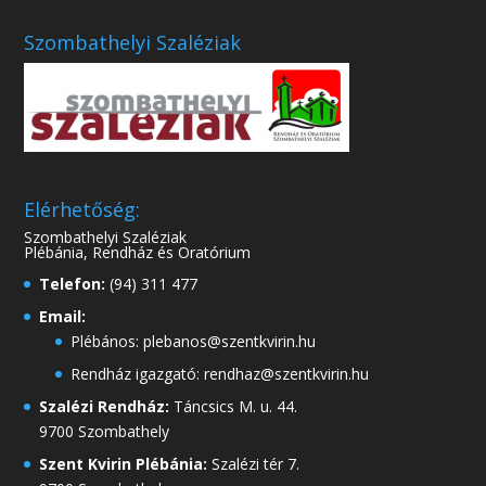
Szombathelyi Szaléziak
Elérhetőség:
Szombathelyi Szaléziak
Plébánia, Rendház és Oratórium
Telefon:
(94) 311 477
Email:
Plébános: plebanos@szentkvirin.hu
Rendház igazgató: rendhaz@szentkvirin.hu
Szalézi Rendház:
Táncsics M. u. 44.
9700 Szombathely
Szent Kvirin Plébánia:
Szalézi tér 7.