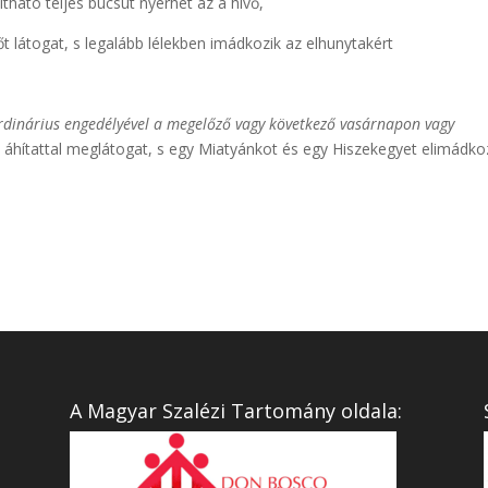
ítható teljes búcsút nyerhet az a hívő,
őt látogat, s legalább lélekben imádkozik az elhunytakért
rdinárius engedélyével a megelőző vagy következő vasárnapon vagy
hítattal meglátogat, s egy Miatyánkot és egy Hiszekegyet elimádkoz
A Magyar Szalézi Tartomány oldala: