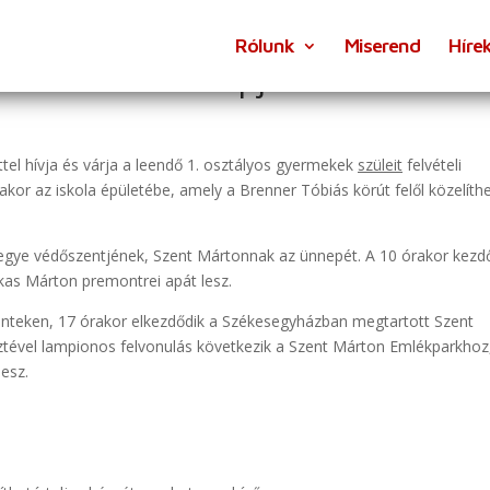
Rólunk
Miserend
Híre
. – Halottak napja
tel hívja és várja a leendő 1. osztályos gyermekek
szüleit
felvételi
kor az iskola épületébe, amely a Brenner Tóbiás körút felől közelíth
gye védőszentjének, Szent Mártonnak az ünnepét. A 10 órakor kezd
as Márton premontrei apát lesz.
énteken, 17 órakor elkezdődik a Székesegyházban megtartott Szent
tével lampionos felvonulás következik a Szent Márton Emlékparkhoz
esz.