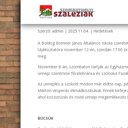
HIRDETÉSEK 2025.11.02
Szerző:
admin
|
2025.11.04.
|
Hirdetések
A Boldog Brenner János Általános Iskola szeretet
tájékoztatóra november 12-én, szerdán 17.00 óra
meg.
November 8-án, szombaton tartják az Egyházme
ünnepi szentmise főcelebránsa és szónoka Fazak
Az ünneplés a szokott módon már előtte nap, p
Márton vesperás elimádkozásával. Ennek befejez
ahol koszorúzás és rövid ünnepi megemlékezés l
BÚCSÚK