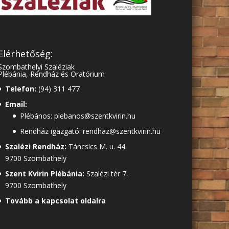
Elérhetőség:
Szombathelyi Szaléziak
Plébánia, Rendház és Oratórium
Telefon:
(94) 311 477
Email:
Plébános: plebanos@szentkvirin.hu
Rendház igazgató: rendhaz@szentkvirin.hu
Szalézi Rendház:
Táncsics M. u. 44.
9700 Szombathely
Szent Kvirin Plébánia:
Szalézi tér 7.
9700 Szombathely
Tovább a kapcsolat oldalra