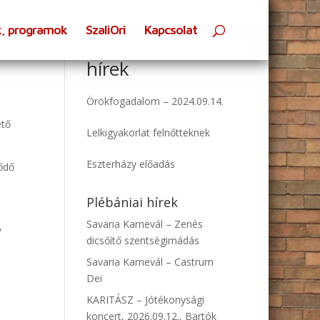
k, programok
SzaliOri
Kapcsolat
Oratóriumi
hírek
Örökfogadalom – 2024.09.14.
ető
Lelkigyakorlat felnőtteknek
Eszterházy előadás
ődő
Plébániai hírek
Savaria Karnevál – Zenés
,
dicsőítő szentségimádás
Savaria Karnevál – Castrum
Dei
KARITÁSZ – Jótékonysági
koncert, 2026.09.12., Bartók