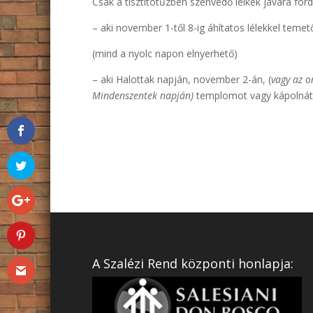
Csak a tisztítótűzben szenvedő lelkek javára ford
– aki november 1-től 8-ig áhítatos lélekkel temet
(mind a nyolc napon elnyerhető)
– aki Halottak napján, november 2-án, (
vagy az o
Mindenszentek napján)
templomot vagy kápolnát á
A Szalézi Rend központi honlapja: