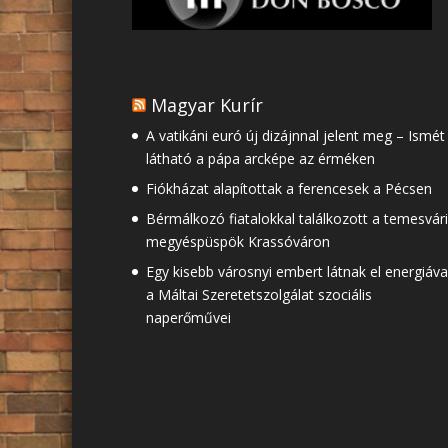
Magyar Kurír
A vatikáni euró új dizájnnal jelent meg – Ismét
látható a pápa arcképe az érméken
Fiókházat alapítottak a ferencesek a Pécsen
Bérmálkozó fiatalokkal találkozott a temesvári
megyéspüspök Krassóváron
Egy kisebb városnyi embert látnak el energiáva
a Máltai Szeretetszolgálat szociális
naperőművei