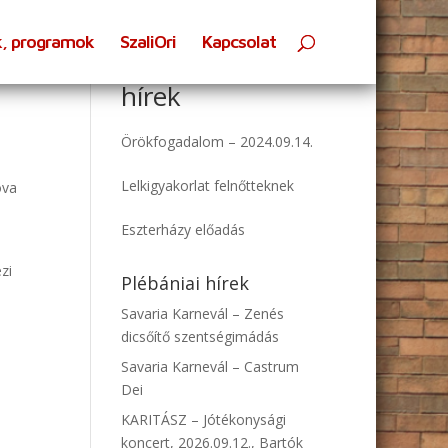
k, programok
SzaliOri
Kapcsolat
Oratóriumi
hírek
Örökfogadalom – 2024.09.14.
Lelkigyakorlat felnőtteknek
ova
Eszterházy előadás
zi
Plébániai hírek
Savaria Karnevál – Zenés
dicsőítő szentségimádás
Savaria Karnevál – Castrum
Dei
KARITÁSZ – Jótékonysági
koncert, 2026.09.12., Bartók