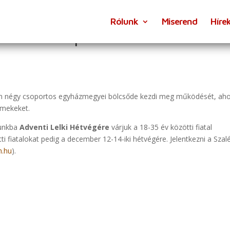
Rólunk
Miserend
Híre
3. vasárnap
 négy csoportos egyházmegyei bölcsőde kezdi meg működését, ah
ermekeket.
zunkba
Adventi Lelki Hétvégére
várjuk a 18-35 év közötti fiatal
i fiatalokat pedig a december 12-14-iki hétvégére. Jelentkezni a Szalé
m.hu
).