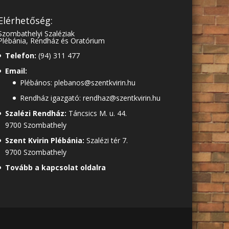
Elérhetőség:
Szombathelyi Szaléziak
Plébánia, Rendház és Oratórium
Telefon:
(94) 311 477
Email:
Plébános: plebanos@szentkvirin.hu
Rendház igazgató: rendhaz@szentkvirin.hu
Szalézi Rendház:
Táncsics M. u. 44.
9700 Szombathely
Szent Kvirin Plébánia:
Szalézi tér 7.
9700 Szombathely
Tovább a kapcsolat oldalra