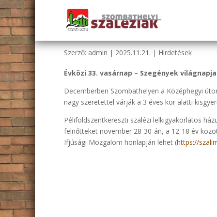
HIRDETÉSEK – Évközi 3
Szerző:
admin
|
2025.11.21.
|
Hirdetések
Évközi 33. vasárnap – Szegények világnapja
Decemberben Szombathelyen a Középhegyi úton
nagy szeretettel várják a 3 éves kor alatti kisgy
Péliföldszentkereszti szalézi lelkigyakorlatos há
felnőtteket november 28-30-án, a 12-18 év között
Ifjúsági Mozgalom honlapján lehet (
https://szali