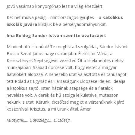
Jövő vasárnap könyörgőnap lesz a világ éhezőiért.
Két hét múlva pedig – mint országos gyűjtés – a
katolikus
iskolák javára
küldjük be a perselyadományunkat.
Ima Boldog Sándor István szentté avatásáért
Mindenható Istenünk! Te meghívtad szolgádat, Sándor Istvánt
Bosco Szent János nagy családjába. Életútján Mária, a
Keresztények Segítségével vezetted Őt a lélekmentés nehéz
munkájában. Szabad döntése volt, hogy életét a magyar
fiatalokért áldozza. A nehezebb utat választotta és tanúságot
tett Rólad az Egyház és Társaságunk üldözése idején. Ideálja
a katolikus sajtó, Isten házának szépsége és a fiatalok
nevelése volt. A derék és hű szolga lelkületével mutasson
nekünk is utat. Kérünk, dicsőítsd meg őt a vértanúknak kijáró
koszorúval. Krisztus, a mi Urunk által. Ámen
Miatyánk…, Üdvözlégy…, Dicsőség…