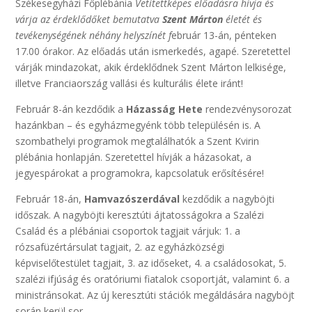
Székesegyházi Főplébánia
Vetítettképes előadásra hívja és
várja az érdeklődőket bemutatva
Szent Márton
életét és
tevékenységének néhány helyszínét f
ebruár 13-án, pénteken
17.00 órakor. Az előadás után ismerkedés, agapé. Szeretettel
várják mindazokat, akik érdeklődnek Szent Márton lelkisége,
illetve Franciaország vallási és kulturális élete iránt!
Február 8-án kezdődik a
Házasság Hete
rendezvénysorozat
hazánkban – és egyházmegyénk több településén is. A
szombathelyi programok megtalálhatók a Szent Kvirin
plébánia honlapján. Szeretettel hívják a házasokat, a
jegyespárokat a programokra, kapcsolatuk erősítésére!
Február 18-án,
Hamvazószerdával
kezdődik a nagyböjti
időszak. A nagyböjti keresztúti ájtatosságokra a Szalézi
Család és a plébániai csoportok tagjait várjuk: 1. a
rózsafüzértársulat tagjait, 2. az egyházközségi
képviselőtestület tagjait, 3. az időseket, 4. a családosokat, 5.
szalézi ifjúság és oratóriumi fiatalok csoportját, valamint 6. a
ministránsokat. Az új keresztúti stációk megáldására nagyböjt
során kerül sor.