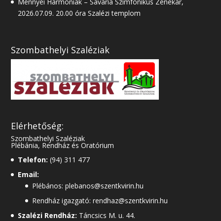
Mennyei Harmóniák – Savaria Szimfonikus Zenekar,
2026.07.09. 20.00 óra Szalézi templom
Szombathelyi Szaléziak
Elérhetőség:
Szombathelyi Szaléziak
Plébánia, Rendház és Oratórium
Telefon:
(94) 311 477
Email:
Plébános: plebanos@szentkvirin.hu
Rendház igazgató: rendhaz@szentkvirin.hu
Szalézi Rendház:
Táncsics M. u. 44.