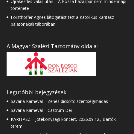
Újrakezdés válás után – A Rózsa házaspár nem mindennapi
története
Forsthoffer Ágnes látogatást tett a Katolikus Karitász
balatonakali táborában
A Magyar Szalézi Tartomány oldala:
Legutóbbi bejegyzések
Savaria Karnevál – Zenés dicsőítő szentségimádás
Savaria Karnevál – Castrum Dei
KARITÁSZ – Jótékonysági koncert, 2026.09.12., Bartók
terem