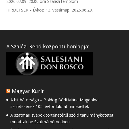
2026.07.09. 20.00 óra Szalézi templom
HIRDETSEK – Évközi 13. vasárnap, 2026.06.28.
A Szalézi Rend központi honlapja:
Magyar Kurír
A hit bátorsága – Boldog Bódi Mária Magdolna
születésének 105. évfordulóját ünnepelték
A szatmári svábok történetéről szóló tanulmánykötetet
mutattak be Szatmárnémetiben