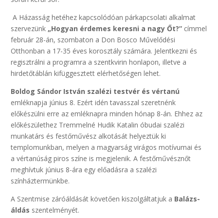
A Házasság hetéhez kapcsolódóan párkapcsolati alkalmat
szervezünk
„Hogyan érdemes keresni a nagy Őt?”
címmel
február 28-án, szombaton a Don Bosco Művelődési
Otthonban a 17-35 éves korosztály számára. Jelentkezni és
regisztrálni a programra a szentkvirin honlapon, illetve a
hirdetőtáblán kifüggesztett elérhetőségen lehet.
Boldog Sándor István szalézi testvér és vértanú
emléknapja június 8. Ezért idén tavasszal szeretnénk
előkészülni erre az emléknapra minden hónap 8-án. Ehhez az
előkészülethez Tremmelné Hudik Katalin óbudai szalézi
munkatárs és festőművész alkotását helyeztük ki
templomunkban, melyen a magyarság virágos motívumai és
a vértanúság piros színe is megjelenik. A festőművésznőt
meghívtuk június 8-ára egy előadásra a szalézi
színháztermünkbe.
A Szentmise záróáldását követően kiszolgáltatjuk a
Balázs-
áldás
szentelményét.