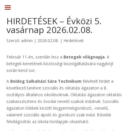
HIRDETÉSEK – Évközi 5.
vasárnap 2026.02.08.
Szerző:
admin
|
2026.02.08.
|
Hirdetések
Február 11-én, szerdán lesz a
Betegek világnapja
. A
betegek kenetének közösségi kiszolgáltatására nagyböjt
során kerül sor.
A
Boldog Salkaházi Sára Technikum
felvételt hirdet a
következő tanévre szociális és oktatási ágazaton a 8.
osztályos általános iskolásoknak. Oktatási ágazaton oktatási
szakasszisztens és óvodai nevelő szakok indulnak. Szociális
ágazaton többek között kisgyermekgondozó, -nevelő,
valamint szociális ápoló és gondozó szak indul. Bővebb
felvilágosítás az iskola honlapján olvasható.