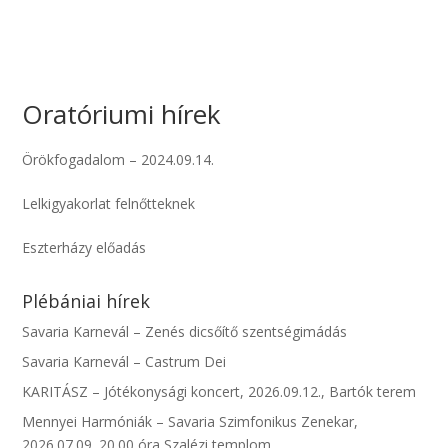
Oratóriumi hírek
Örökfogadalom – 2024.09.14.
Lelkigyakorlat felnőtteknek
Eszterházy előadás
Plébániai hírek
Savaria Karnevál – Zenés dicsőítő szentségimádás
Savaria Karnevál – Castrum Dei
KARITÁSZ – Jótékonysági koncert, 2026.09.12., Bartók terem
Mennyei Harmóniák – Savaria Szimfonikus Zenekar,
2026.07.09. 20.00 óra Szalézi templom