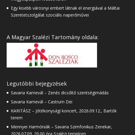
Egy kisebb városnyi embert látnak el energiával a Máltai
Szeretetszolgálat szociális naperőművei
A Magyar Szalézi Tartomány oldala:
Legutóbbi bejegyzések
Savaria Karnevál – Zenés dicsőítő szentségimádás
Savaria Karnevál – Castrum Dei
KARITÁSZ – Jótékonysági koncert, 2026.09.12., Bartók
terem
Mennyei Harmóniák – Savaria Szimfonikus Zenekar,
2026.07.09. 20.00 óra Szalézi templom