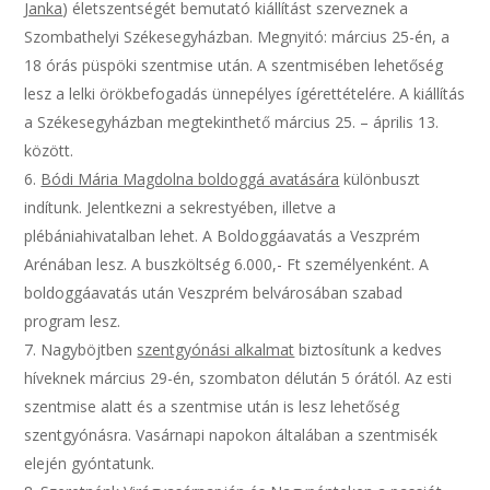
Janka
) életszentségét bemutató kiállítást szerveznek a
Szombathelyi Székesegyházban. Megnyitó: március 25-én, a
18 órás püspöki szentmise után. A szentmisében lehetőség
lesz a lelki örökbefogadás ünnepélyes ígérettételére. A kiállítás
a Székesegyházban megtekinthető március 25. – április 13.
között.
Bódi Mária Magdolna boldoggá avatására
különbuszt
indítunk. Jelentkezni a sekrestyében, illetve a
plébániahivatalban lehet. A Boldoggáavatás a Veszprém
Arénában lesz. A buszköltség 6.000,- Ft személyenként. A
boldoggáavatás után Veszprém belvárosában szabad
program lesz.
Nagyböjtben
szentgyónási alkalmat
biztosítunk a kedves
híveknek március 29-én, szombaton délután 5 órától. Az esti
szentmise alatt és a szentmise után is lesz lehetőség
szentgyónásra. Vasárnapi napokon általában a szentmisék
elején gyóntatunk.