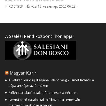
HIRDETSEK – Évközi 13. vasárnap, 2026.06.28.
A Szalézi Rend központi honlapja:
Magyar Kurír
A vatikáni euró új dizájnnal jelent meg – Ismét látható a
pápa arcképe az érméken
Fiókházat alapítottak a ferencesek a Pécsen
Bérmálkozó fiatalokkal találkozott a temesvári
megyéspüspök Krassóváron