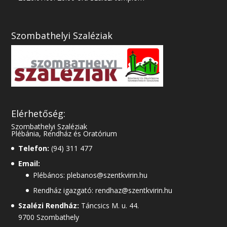
Szombathelyi Szaléziak
Elérhetőség:
Szombathelyi Szaléziak
Plébánia, Rendház és Oratórium
Telefon:
(94) 311 477
Email:
Plébános: plebanos@szentkvirin.hu
Rendház igazgató: rendhaz@szentkvirin.hu
Szalézi Rendház:
Táncsics M. u. 44.
9700 Szombathely