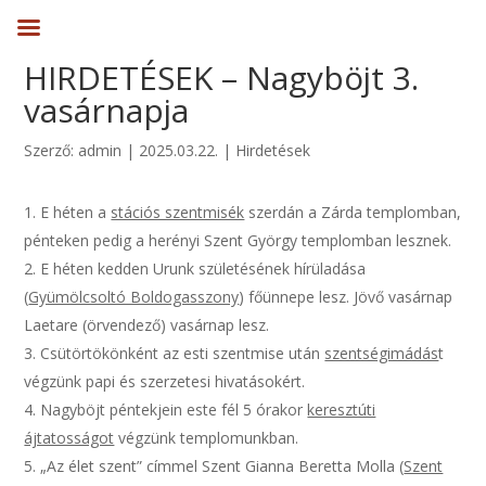
HIRDETÉSEK – Nagyböjt 3.
vasárnapja
Szerző:
admin
|
2025.03.22.
|
Hirdetések
E héten a
stációs szentmisék
szerdán a Zárda templomban,
pénteken pedig a herényi Szent György templomban lesznek.
E héten kedden Urunk születésének hírüladása
(
Gyümölcsoltó Boldogasszony
) főünnepe lesz. Jövő vasárnap
Laetare (örvendező) vasárnap lesz.
Csütörtökönként az esti szentmise után
szentségimádás
t
végzünk papi és szerzetesi hivatásokért.
Nagyböjt péntekjein este fél 5 órakor
keresztúti
ájtatosságot
végzünk templomunkban.
„Az élet szent” címmel Szent Gianna Beretta Molla (
Szent