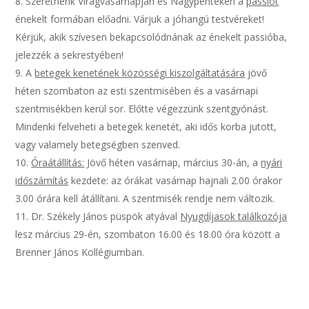
Szeretnénk Virágvasárnapján és Nagypénteken a
passiót
énekelt formában előadni. Várjuk a jóhangú testvéreket!
Kérjük, akik szívesen bekapcsolódnának az énekelt passióba,
jelezzék a sekrestyében!
A
betegek kenetének közösségi kiszolgáltatására
jövő
héten szombaton az esti szentmisében és a vasárnapi
szentmisékben kerül sor. Előtte végezzünk szentgyónást.
Mindenki felveheti a betegek kenetét, aki idős korba jutott,
vagy valamely betegségben szenved.
Óraátállítás:
Jövő héten vasárnap, március 30-án, a
nyári
időszámítás
kezdete: az órákat vasárnap hajnali 2.00 órakor
3.00 órára kell átállítani. A szentmisék rendje nem változik.
Dr. Székely János püspök atyával
Nyugdíjasok találkozója
lesz március 29-én, szombaton 16.00 és 18.00 óra között a
Brenner János Kollégiumban.