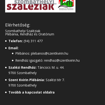
Elérhetőség:
Szombathelyi Szaléziak
Plébánia, Rendház és Oratórium
Telefon:
(94) 311 477
Email:
Plébános: plebanos@szentkvirin.hu
Rendház igazgató: rendhaz@szentkvirin.hu
Szalézi Rendház:
Táncsics M. u. 44.
9700 Szombathely
Szent Kvirin Plébánia:
Szalézi tér 7.
9700 Szombathely
Tovább a kapcsolat oldalra