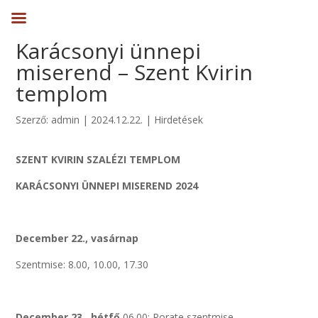
Karácsonyi ünnepi
miserend – Szent Kvirin
templom
Szerző:
admin
|
2024.12.22.
|
Hirdetések
SZENT KVIRIN SZALÉZI TEMPLOM
KARÁCSONYI ÜNNEPI MISEREND 2024
December 22., vasárnap
Szentmise: 8.00, 10.00, 17.30
December 23., hétfő
06.00: Rorate szentmise