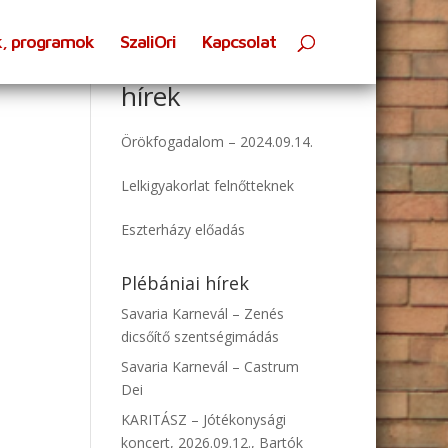
k, programok
SzaliOri
Kapcsolat
Oratóriumi
hírek
Örökfogadalom – 2024.09.14.
Lelkigyakorlat felnőtteknek
Eszterházy előadás
Plébániai hírek
Savaria Karnevál – Zenés
dicsőítő szentségimádás
Savaria Karnevál – Castrum
Dei
KARITÁSZ – Jótékonysági
koncert, 2026.09.12., Bartók