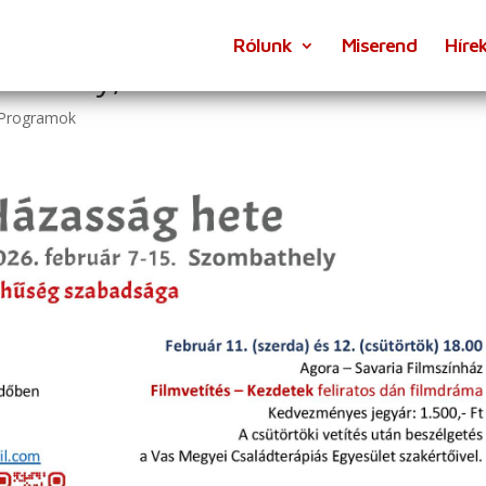
Rólunk
Miserend
Híre
athely, 2026.02.07-15.
Programok