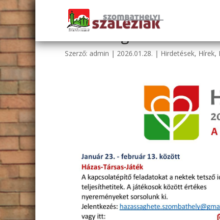
Házasság Hete – Szomb
Szerző:
admin
|
2026.01.28.
|
Hirdetések
,
Hírek
,