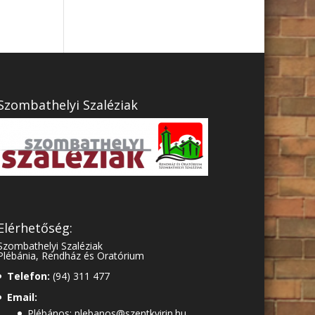
Szombathelyi Szaléziak
Elérhetőség:
Szombathelyi Szaléziak
Plébánia, Rendház és Oratórium
Telefon:
(94) 311 477
Email:
Plébános: plebanos@szentkvirin.hu