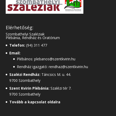
Elérhetőség:
Szombathelyi Szaléziak
Plébánia, Rendház és Oratórium
Telefon:
(94) 311 477
Email:
Plébános: plebanos@szentkvirin.hu
Rendház igazgató: rendhaz@szentkvirin.hu
Szalézi Rendház:
Táncsics M. u. 44.
9700 Szombathely
Szent Kvirin Plébánia:
Szalézi tér 7.
9700 Szombathely
Tovább a kapcsolat oldalra