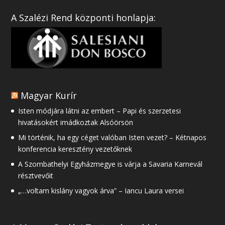
A Szalézi Rend központi honlapja:
Magyar Kurír
Isten módjára látni az embert – Papi és szerzetesi
hivatásokért imádkoztak Alsóörsön
Mi történik, ha egy céget valóban Isten vezet? – Kétnapos
konferencia keresztény vezetőknek
A Szombathelyi Egyházmegye is várja a Savaria Karnevál
résztvevőit
„…voltam kislány vagyok árva” – Iancu Laura versei