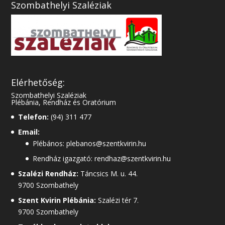
Szombathelyi Szaléziak
Elérhetőség:
Szombathelyi Szaléziak
Plébánia, Rendház és Oratórium
Telefon:
(94) 311 477
Email:
Plébános: plebanos@szentkvirin.hu
Rendház igazgató: rendhaz@szentkvirin.hu
Szalézi Rendház:
Táncsics M. u. 44.
9700 Szombathely
Szent Kvirin Plébánia:
Szalézi tér 7.
9700 Szombathely