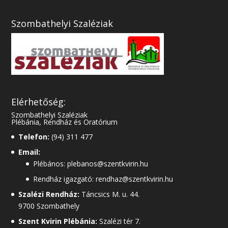
Szombathelyi Szaléziak
Elérhetőség:
Szombathelyi Szaléziak
Plébánia, Rendház és Oratórium
Telefon:
(94) 311 477
Email:
Plébános: plebanos@szentkvirin.hu
Rendház igazgató: rendhaz@szentkvirin.hu
Szalézi Rendház:
Táncsics M. u. 44.
9700 Szombathely
Szent Kvirin Plébánia:
Szalézi tér 7.