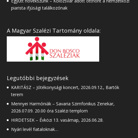
Együtt növekszünk – Kolozsvár adott otthont a nemzetközi
piarista ifjúsági találkozónak
A Magyar Szalézi Tartomány oldala:
Legutóbbi bejegyzések
KARITÁSZ – Jótékonysági koncert, 2026.09.12., Bartók
terem
Mennyei Harmóniák – Savaria Szimfonikus Zenekar,
2026.07.09. 20.00 óra Szalézi templom
HIRDETSEK – Évközi 13. vasárnap, 2026.06.28.
Nyári levél fiataloknak…