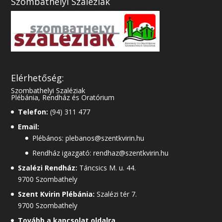
Szombathelyi Szaléziak
Elérhetőség:
Szombathelyi Szaléziak
Plébánia, Rendház és Oratórium
Telefon:
(94) 311 477
Email:
Plébános: plebanos@szentkvirin.hu
Rendház igazgató: rendhaz@szentkvirin.hu
Szalézi Rendház:
Táncsics M. u. 44.
9700 Szombathely
Szent Kvirin Plébánia:
Szalézi tér 7.
9700 Szombathely
Tovább a kapcsolat oldalra