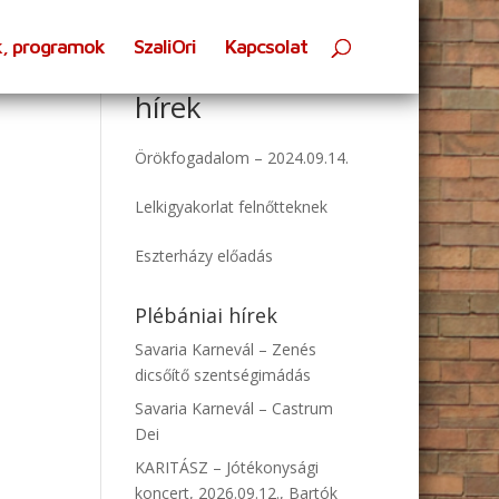
k, programok
SzaliOri
Kapcsolat
Oratóriumi
hírek
Örökfogadalom – 2024.09.14.
Lelkigyakorlat felnőtteknek
Eszterházy előadás
Plébániai hírek
Savaria Karnevál – Zenés
dicsőítő szentségimádás
Savaria Karnevál – Castrum
Dei
KARITÁSZ – Jótékonysági
koncert, 2026.09.12., Bartók