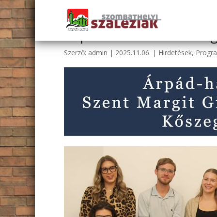
Árpád-házi Szent Marg
Szerző:
admin
|
2025.11.06.
|
Hirdetések
,
Progr