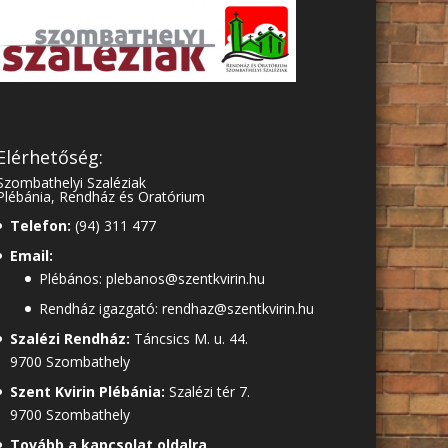
Elérhetőség:
Szombathelyi Szaléziak
Plébánia, Rendház és Oratórium
Telefon:
(94) 311 477
Email:
Plébános: plebanos@szentkvirin.hu
Rendház igazgató: rendhaz@szentkvirin.hu
Szalézi Rendház:
Táncsics M. u. 44.
9700 Szombathely
Szent Kvirin Plébánia:
Szalézi tér 7.
9700 Szombathely
Tovább a kapcsolat oldalra