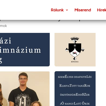
Rólunk
Miserend
Híre
it Gimnázium – Nyílt nap
amok