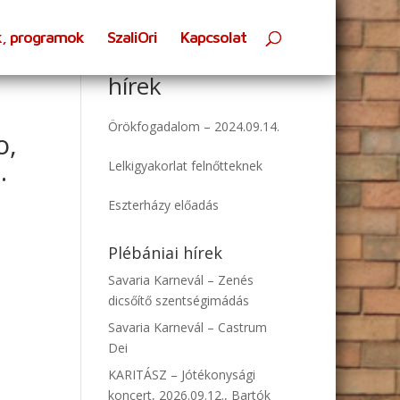
k, programok
SzaliOri
Kapcsolat
se
Oratóriumi
hírek
Örökfogadalom – 2024.09.14.
o,
.
Lelkigyakorlat felnőtteknek
Eszterházy előadás
Plébániai hírek
Savaria Karnevál – Zenés
dicsőítő szentségimádás
Savaria Karnevál – Castrum
Dei
KARITÁSZ – Jótékonysági
koncert, 2026.09.12., Bartók