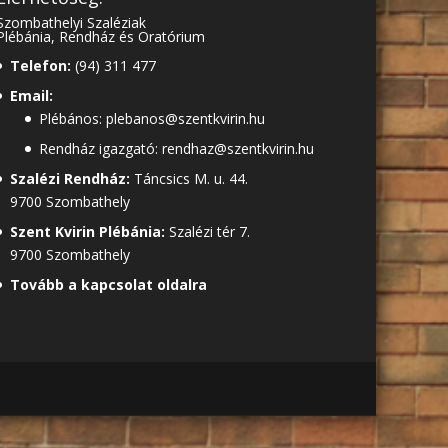
Szombathelyi Szaléziak
Plébánia, Rendház és Oratórium
Telefon:
(94) 311 477
Email:
Plébános: plebanos@szentkvirin.hu
Rendház igazgató: rendhaz@szentkvirin.hu
Szalézi Rendház:
Táncsics M. u. 44.
9700 Szombathely
Szent Kvirin Plébánia:
Szalézi tér 7.
9700 Szombathely
Tovább a kapcsolat oldalra