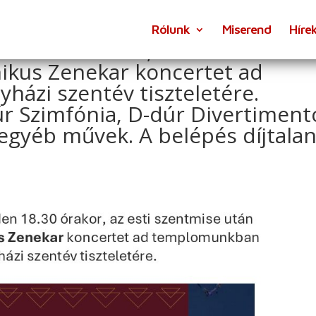
Rólunk
Miserend
Híre
n 18.30 órakor, az esti szentmi
nikus Zenekar koncertet ad
ázi szentév tiszteletére.
r Szimfónia, D-dúr Divertiment
gyéb művek. A belépés díjtalan