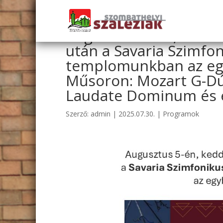
Augusztus 5-én, kedde
után a Savaria Szimfo
templomunkban az egyh
Műsoron: Mozart G-Dú
Laudate Dominum és e
Szerző:
admin
|
2025.07.30.
|
Programok