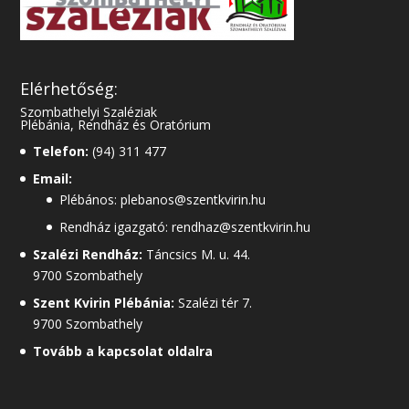
Elérhetőség:
Szombathelyi Szaléziak
Plébánia, Rendház és Oratórium
Telefon:
(94) 311 477
Email:
Plébános: plebanos@szentkvirin.hu
Rendház igazgató: rendhaz@szentkvirin.hu
Szalézi Rendház:
Táncsics M. u. 44.
9700 Szombathely
Szent Kvirin Plébánia:
Szalézi tér 7.
9700 Szombathely
Tovább a kapcsolat oldalra