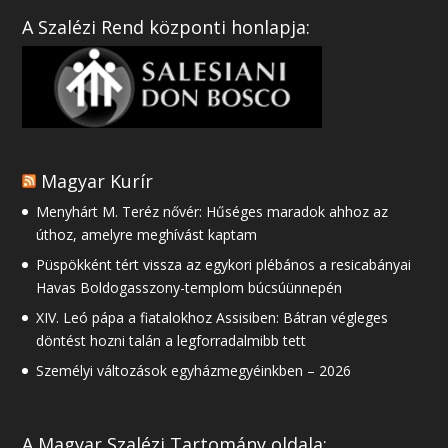
A Szalézi Rend központi honlapja:
Magyar Kurír
Menyhárt M. Teréz nővér: Hűséges maradok ahhoz az
úthoz, amelyre meghívást kaptam
Püspökként tért vissza az egykori plébános a resicabányai
Havas Boldogasszony-templom búcsúünnepén
XIV. Leó pápa a fiatalokhoz Assisiben: Bátran végleges
döntést hozni talán a legforradalmibb tett
Személyi változások egyházmegyéinkben – 2026
A Magyar Szalézi Tartomány oldala: