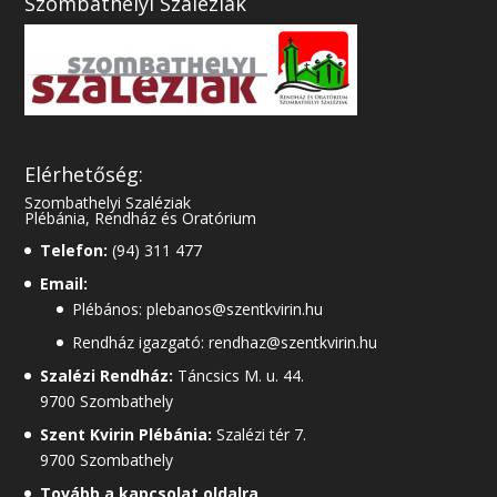
Szombathelyi Szaléziak
Elérhetőség:
Szombathelyi Szaléziak
Plébánia, Rendház és Oratórium
Telefon:
(94) 311 477
Email:
Plébános: plebanos@szentkvirin.hu
Rendház igazgató: rendhaz@szentkvirin.hu
Szalézi Rendház:
Táncsics M. u. 44.
9700 Szombathely
Szent Kvirin Plébánia:
Szalézi tér 7.
9700 Szombathely
Tovább a kapcsolat oldalra