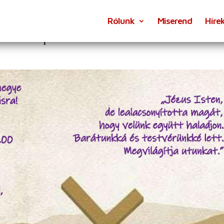
Rólunk
Miserend
Híre
 Szentpéterfa 2025.04.06.