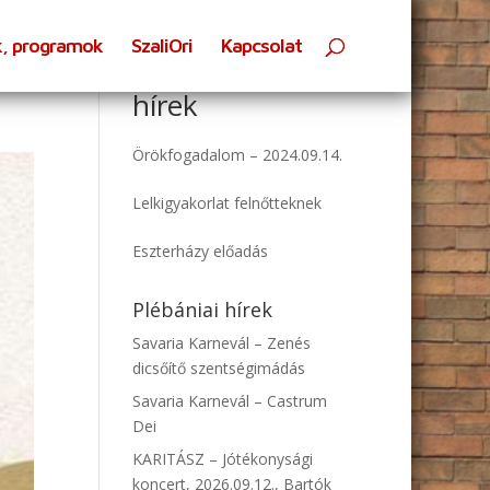
k, programok
SzaliOri
Kapcsolat
Oratóriumi
hírek
Örökfogadalom – 2024.09.14.
Lelkigyakorlat felnőtteknek
Eszterházy előadás
Plébániai hírek
Savaria Karnevál – Zenés
dicsőítő szentségimádás
Savaria Karnevál – Castrum
Dei
KARITÁSZ – Jótékonysági
koncert, 2026.09.12., Bartók