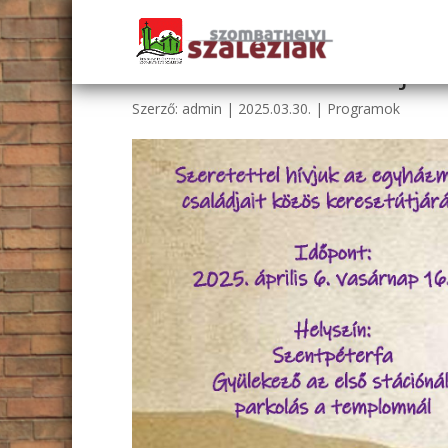
Családok keresztútja –
Szerző:
admin
|
2025.03.30.
|
Programok