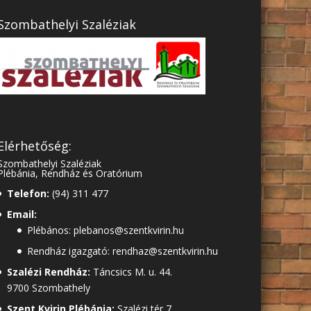
Szombathelyi Szaléziak
Elérhetőség:
Szombathelyi Szaléziak
Plébánia, Rendház és Oratórium
Telefon:
(94) 311 477
Email:
Plébános: plebanos@szentkvirin.hu
Rendház igazgató: rendhaz@szentkvirin.hu
Szalézi Rendház:
Táncsics M. u. 44.
9700 Szombathely
Szent Kvirin Plébánia:
Szalézi tér 7.