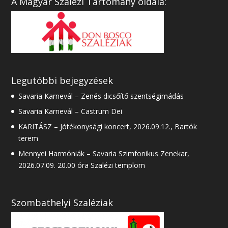
A Magyar Szalézi Tartomány oldala:
Legutóbbi bejegyzések
Savaria Karnevál – Zenés dicsőítő szentségimádás
Savaria Karnevál – Castrum Dei
KARITÁSZ – Jótékonysági koncert, 2026.09.12., Bartók
terem
Mennyei Harmóniák – Savaria Szimfonikus Zenekar,
2026.07.09. 20.00 óra Szalézi templom
Szombathelyi Szaléziak