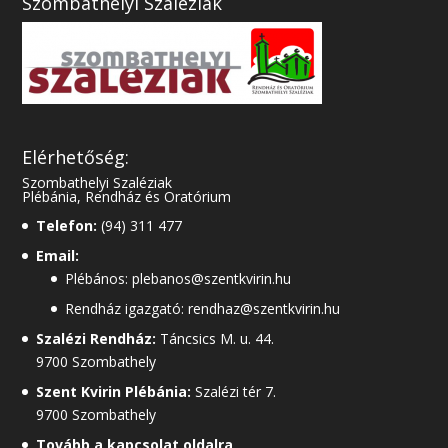
Szombathelyi Szaléziak
Elérhetőség:
Szombathelyi Szaléziak
Plébánia, Rendház és Oratórium
Telefon:
(94) 311 477
Email:
Plébános: plebanos@szentkvirin.hu
Rendház igazgató: rendhaz@szentkvirin.hu
Szalézi Rendház:
Táncsics M. u. 44.
9700 Szombathely
Szent Kvirin Plébánia:
Szalézi tér 7.
9700 Szombathely
Tovább a kapcsolat oldalra