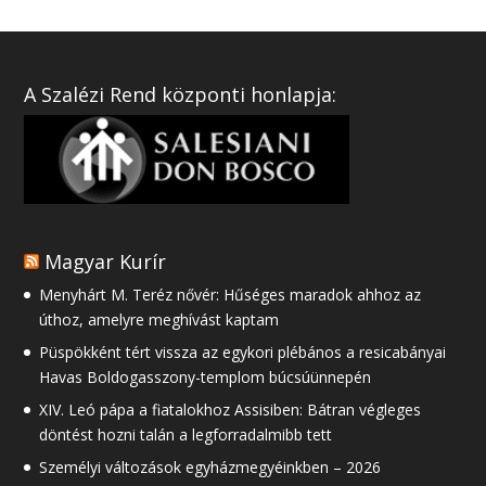
A Szalézi Rend központi honlapja:
Magyar Kurír
Menyhárt M. Teréz nővér: Hűséges maradok ahhoz az
úthoz, amelyre meghívást kaptam
Püspökként tért vissza az egykori plébános a resicabányai
Havas Boldogasszony-templom búcsúünnepén
XIV. Leó pápa a fiatalokhoz Assisiben: Bátran végleges
döntést hozni talán a legforradalmibb tett
Személyi változások egyházmegyéinkben – 2026