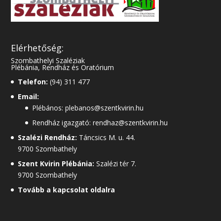
Elérhetőség:
Szombathelyi Szaléziak
Plébánia, Rendház és Oratórium
Telefon:
(94) 311 477
Email:
Plébános: plebanos@szentkvirin.hu
Rendház igazgató: rendhaz@szentkvirin.hu
Szalézi Rendház:
Táncsics M. u. 44.
9700 Szombathely
Szent Kvirin Plébánia:
Szalézi tér 7.
9700 Szombathely
Tovább a kapcsolat oldalra