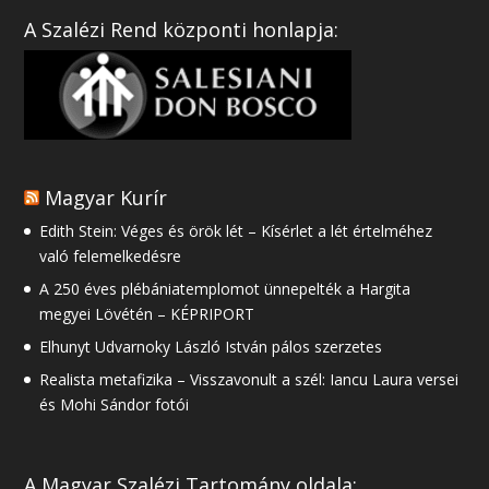
A Szalézi Rend központi honlapja:
Magyar Kurír
Edith Stein: Véges és örök lét – Kísérlet a lét értelméhez
való felemelkedésre
A 250 éves plébániatemplomot ünnepelték a Hargita
megyei Lövétén – KÉPRIPORT
Elhunyt Udvarnoky László István pálos szerzetes
Realista metafizika – Visszavonult a szél: Iancu Laura versei
és Mohi Sándor fotói
A Magyar Szalézi Tartomány oldala: