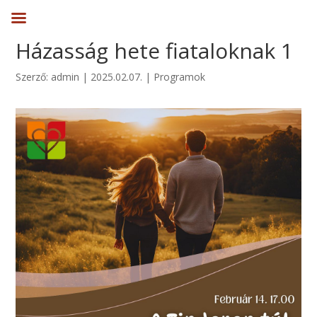
Házasság hete fiataloknak 1
Szerző:
admin
|
2025.02.07.
|
Programok