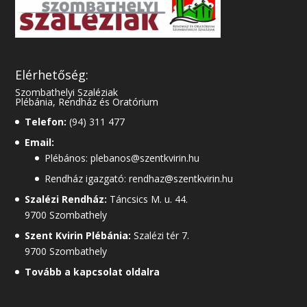
Elérhetőség:
Szombathelyi Szaléziak
Plébánia, Rendház és Oratórium
Telefon:
(94) 311 477
Email:
Plébános: plebanos@szentkvirin.hu
Rendház igazgató: rendhaz@szentkvirin.hu
Szalézi Rendház:
Táncsics M. u. 44.
9700 Szombathely
Szent Kvirin Plébánia:
Szalézi tér 7.
9700 Szombathely
Tovább a kapcsolat oldalra