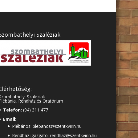
Szombathelyi Szaléziak
Elérhetőség:
Szombathelyi Szaléziak
Plébánia, Rendház és Oratórium
Telefon:
(94) 311 477
Email:
Plébános: plebanos@szentkvirin.hu
Rendház igazgató: rendhaz@szentkvirin.hu