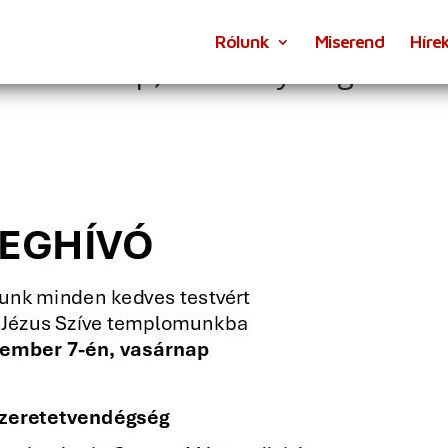
Rólunk
Miserend
Híre
Petőfi-telep) terménymegáldási