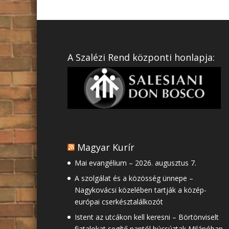
A Szalézi Rend központi honlapja:
Magyar Kurír
Mai evangélium – 2026. augusztus 7.
A szolgálat és a közösség ünnepe –
Nagykovácsi közelében tartják a közép-
európai cserkésztalálkozót
Istent az utcákon kell keresni – Börtönviselt
fiatalokat segítő paptól búcsúztak Milánóban