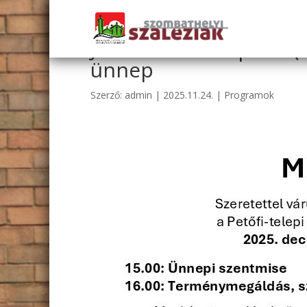
Jézus Szíve templom (
ünnep
Szerző:
admin
|
2025.11.24.
|
Programok