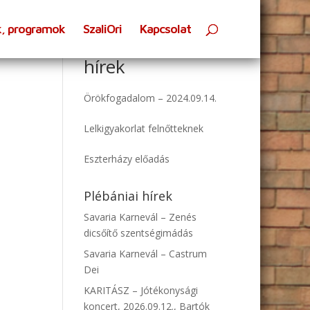
k, programok
SzaliOri
Kapcsolat
Oratóriumi
hírek
Örökfogadalom – 2024.09.14.
Lelkigyakorlat felnőtteknek
Eszterházy előadás
Plébániai hírek
Savaria Karnevál – Zenés
dicsőítő szentségimádás
Savaria Karnevál – Castrum
Dei
KARITÁSZ – Jótékonysági
koncert, 2026.09.12., Bartók