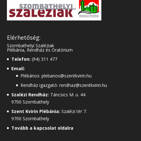
Elérhetőség:
Szombathelyi Szaléziak
Plébánia, Rendház és Oratórium
Telefon:
(94) 311 477
Email:
Plébános: plebanos@szentkvirin.hu
Rendház igazgató: rendhaz@szentkvirin.hu
Szalézi Rendház:
Táncsics M. u. 44.
9700 Szombathely
Szent Kvirin Plébánia:
Szalézi tér 7.
9700 Szombathely
Tovább a kapcsolat oldalra