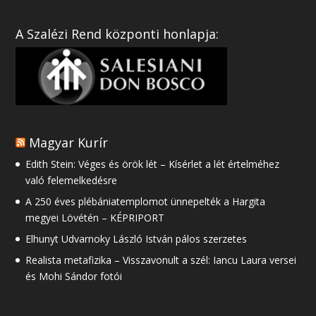
A Szalézi Rend központi honlapja:
Magyar Kurír
Edith Stein: Véges és örök lét – Kísérlet a lét értelméhez
való felemelkedésre
A 250 éves plébániatemplomot ünnepelték a Hargita
megyei Lövétén – KÉPRIPORT
Elhunyt Udvarnoky László István pálos szerzetes
Realista metafizika – Visszavonult a szél: Iancu Laura versei
és Mohi Sándor fotói