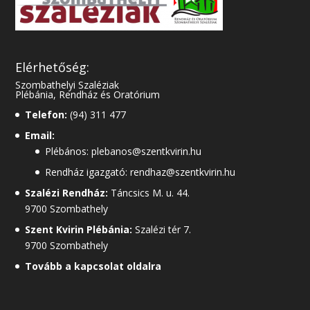
Elérhetőség:
Szombathelyi Szaléziak
Plébánia, Rendház és Oratórium
Telefon:
(94) 311 477
Email:
Plébános: plebanos@szentkvirin.hu
Rendház igazgató: rendhaz@szentkvirin.hu
Szalézi Rendház:
Táncsics M. u. 44.
9700 Szombathely
Szent Kvirin Plébánia:
Szalézi tér 7.
9700 Szombathely
Tovább a kapcsolat oldalra