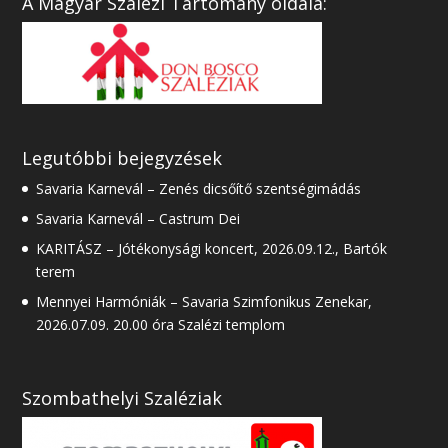
A Magyar Szalézi Tartomány oldala:
Legutóbbi bejegyzések
Savaria Karnevál – Zenés dicsőítő szentségimádás
Savaria Karnevál – Castrum Dei
KARITÁSZ – Jótékonysági koncert, 2026.09.12., Bartók
terem
Mennyei Harmóniák – Savaria Szimfonikus Zenekar,
2026.07.09. 20.00 óra Szalézi templom
Szombathelyi Szaléziak