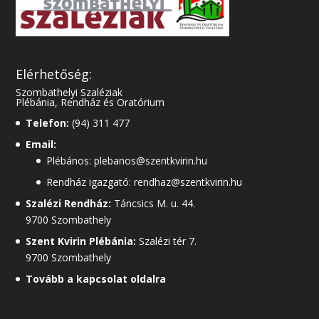
Elérhetőség:
Szombathelyi Szaléziak
Plébánia, Rendház és Oratórium
Telefon:
(94) 311 477
Email:
Plébános: plebanos@szentkvirin.hu
Rendház igazgató: rendhaz@szentkvirin.hu
Szalézi Rendház:
Táncsics M. u. 44.
9700 Szombathely
Szent Kvirin Plébánia:
Szalézi tér 7.
9700 Szombathely
Tovább a kapcsolat oldalra