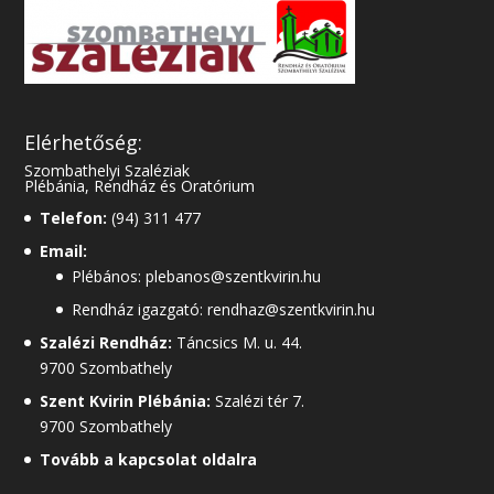
Elérhetőség:
Szombathelyi Szaléziak
Plébánia, Rendház és Oratórium
Telefon:
(94) 311 477
Email:
Plébános: plebanos@szentkvirin.hu
Rendház igazgató: rendhaz@szentkvirin.hu
Szalézi Rendház:
Táncsics M. u. 44.
9700 Szombathely
Szent Kvirin Plébánia:
Szalézi tér 7.
9700 Szombathely
Tovább a kapcsolat oldalra