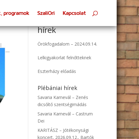
k, programok
SzaliOri
Kapcsolat
Oratóriumi
hírek
Örökfogadalom – 2024.09.14.
Lelkigyakorlat felnőtteknek
Eszterházy előadás
Plébániai hírek
Savaria Karnevál – Zenés
dicsőítő szentségimádás
Savaria Karnevál – Castrum
Dei
KARITÁSZ – Jótékonysági
koncert, 2026.09.12., Bartók