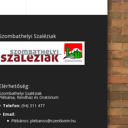
Szombathelyi Szaléziak
Elérhetőség:
Szombathelyi Szaléziak
Plébánia, Rendház és Oratórium
Telefon:
(94) 311 477
Email:
Plébános: plebanos@szentkvirin.hu