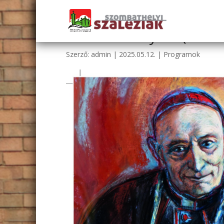
Mindeszenty 50 (ZA
Szerző:
admin
|
2025.05.12.
|
Programok