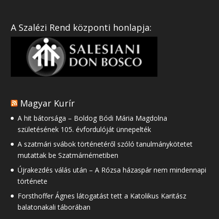
A Szalézi Rend központi honlapja:
Magyar Kurír
A hit bátorsága – Boldog Bódi Mária Magdolna
születésének 105. évfordulóját ünnepelték
A szatmári svábok történetéről szóló tanulmánykötetet
mutattak be Szatmárnémetiben
Újrakezdés válás után – A Rózsa házaspár nem mindennapi
története
Forsthoffer Ágnes látogatást tett a Katolikus Karitász
balatonakali táborában