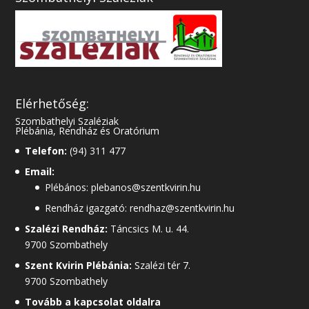
Elérhetőség:
Szombathelyi Szaléziak
Plébánia, Rendház és Oratórium
Telefon:
(94) 311 477
Email:
Plébános: plebanos@szentkvirin.hu
Rendház igazgató: rendhaz@szentkvirin.hu
Szalézi Rendház:
Táncsics M. u. 44.
9700 Szombathely
Szent Kvirin Plébánia:
Szalézi tér 7.
9700 Szombathely
Tovább a kapcsolat oldalra