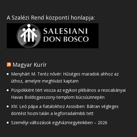
A Szalézi Rend központi honlapja:
Magyar Kurír
Menyhárt M. Teréz nővér: Hűséges maradok ahhoz az
úthoz, amelyre meghívást kaptam
Püspökként tért vissza az egykori plébános a resicabányai
Havas Boldogasszony-templom búcsúünnepén
XIV. Leó pápa a fiatalokhoz Assisiben: Bátran végleges
döntést hozni talán a legforradalmibb tett
Személyi változások egyházmegyéinkben – 2026