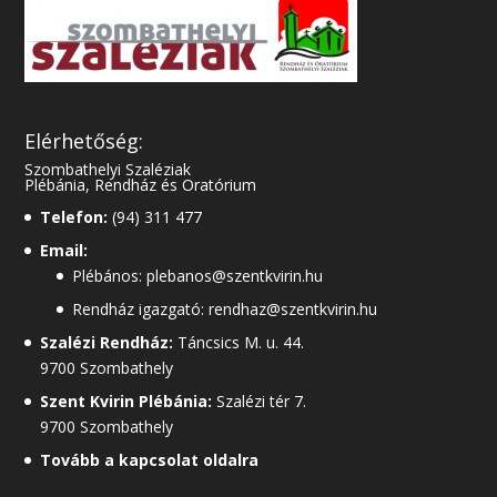
Elérhetőség:
Szombathelyi Szaléziak
Plébánia, Rendház és Oratórium
Telefon:
(94) 311 477
Email:
Plébános: plebanos@szentkvirin.hu
Rendház igazgató: rendhaz@szentkvirin.hu
Szalézi Rendház:
Táncsics M. u. 44.
9700 Szombathely
Szent Kvirin Plébánia:
Szalézi tér 7.
9700 Szombathely
Tovább a kapcsolat oldalra