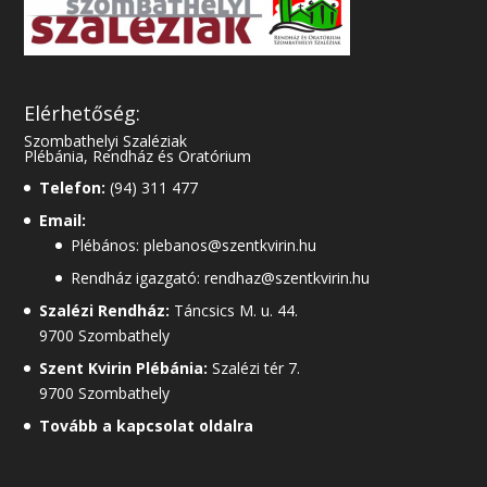
Elérhetőség:
Szombathelyi Szaléziak
Plébánia, Rendház és Oratórium
Telefon:
(94) 311 477
Email:
Plébános: plebanos@szentkvirin.hu
Rendház igazgató: rendhaz@szentkvirin.hu
Szalézi Rendház:
Táncsics M. u. 44.
9700 Szombathely
Szent Kvirin Plébánia:
Szalézi tér 7.
9700 Szombathely
Tovább a kapcsolat oldalra