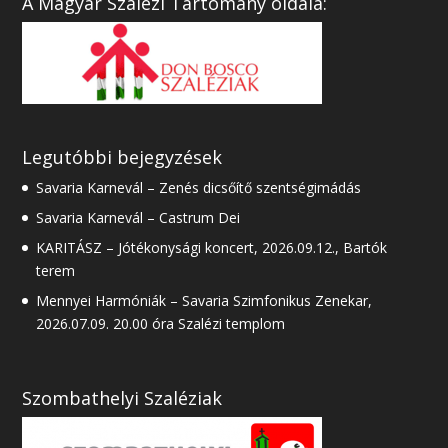
A Magyar Szalézi Tartomány oldala:
Legutóbbi bejegyzések
Savaria Karnevál – Zenés dicsőítő szentségimádás
Savaria Karnevál – Castrum Dei
KARITÁSZ – Jótékonysági koncert, 2026.09.12., Bartók
terem
Mennyei Harmóniák – Savaria Szimfonikus Zenekar,
2026.07.09. 20.00 óra Szalézi templom
Szombathelyi Szaléziak