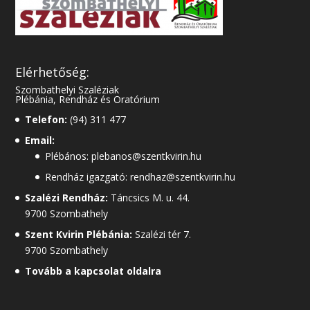
Elérhetőség:
Szombathelyi Szaléziak
Plébánia, Rendház és Oratórium
Telefon:
(94) 311 477
Email:
Plébános: plebanos@szentkvirin.hu
Rendház igazgató: rendhaz@szentkvirin.hu
Szalézi Rendház:
Táncsics M. u. 44.
9700 Szombathely
Szent Kvirin Plébánia:
Szalézi tér 7.
9700 Szombathely
Tovább a kapcsolat oldalra