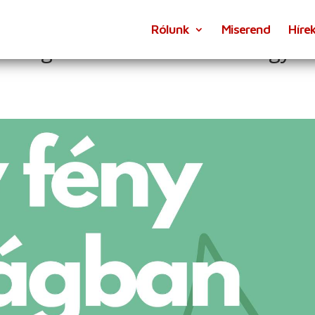
Rólunk
Miserend
Híre
Hétvége 18-24 éveseknek: Légy