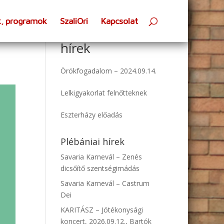
k, programok
SzaliOri
Kapcsolat
Oratóriumi
hírek
Örökfogadalom – 2024.09.14.
Lelkigyakorlat felnőtteknek
Eszterházy előadás
Plébániai hírek
Savaria Karnevál – Zenés
dicsőítő szentségimádás
Savaria Karnevál – Castrum
Dei
KARITÁSZ – Jótékonysági
koncert, 2026.09.12., Bartók