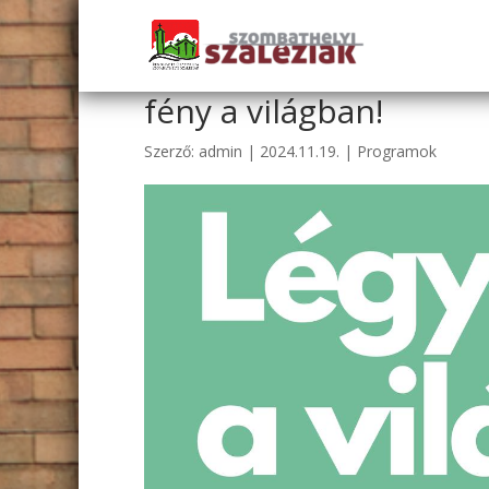
Szalézi Adventi Lelki 
fény a világban!
Szerző:
admin
|
2024.11.19.
|
Programok