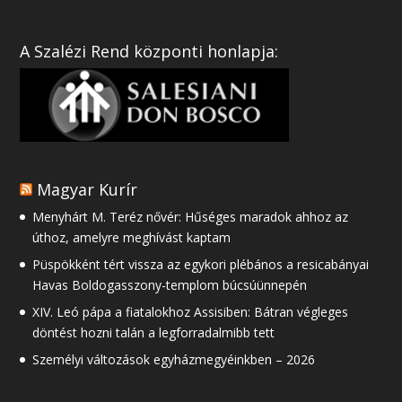
A Szalézi Rend központi honlapja:
Magyar Kurír
Menyhárt M. Teréz nővér: Hűséges maradok ahhoz az
úthoz, amelyre meghívást kaptam
Püspökként tért vissza az egykori plébános a resicabányai
Havas Boldogasszony-templom búcsúünnepén
XIV. Leó pápa a fiatalokhoz Assisiben: Bátran végleges
döntést hozni talán a legforradalmibb tett
Személyi változások egyházmegyéinkben – 2026