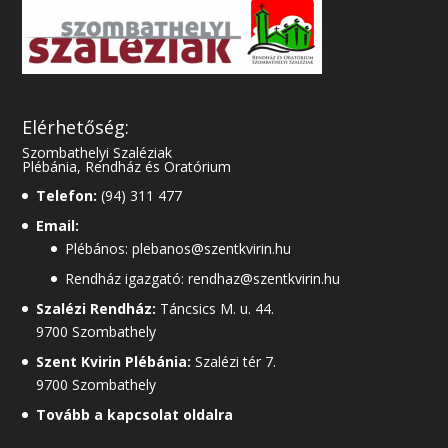
Elérhetőség:
Szombathelyi Szaléziak
Plébánia, Rendház és Oratórium
Telefon:
(94) 311 477
Email:
Plébános: plebanos@szentkvirin.hu
Rendház igazgató: rendhaz@szentkvirin.hu
Szalézi Rendház:
Táncsics M. u. 44.
9700 Szombathely
Szent Kvirin Plébánia:
Szalézi tér 7.
9700 Szombathely
Tovább a kapcsolat oldalra