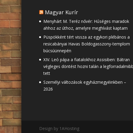
Magyar Kurír
Menyhárt M. Teréz nővér: Hűséges maradok
ahhoz az úthoz, amelyre meghívást kaptam
Püspökként tért vissza az egykori plébános a
resicabányai Havas Boldogasszony-templom
búcsúünnepén
XIV. Leó pápa a fiatalokhoz Assisiben: Bátran
végleges döntést hozni talán a legforradalmib
tett
Személyi változások egyházmegyéinkben –
2026
Design by 1AHosting