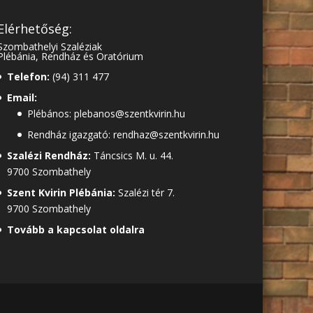
Elérhetőség:
Szombathelyi Szaléziak
Plébánia, Rendház és Oratórium
Telefon:
(94) 311 477
Email:
Plébános: plebanos@szentkvirin.hu
Rendház igazgató: rendhaz@szentkvirin.hu
Szalézi Rendház:
Táncsics M. u. 44.
9700 Szombathely
Szent Kvirin Plébánia:
Szalézi tér 7.
9700 Szombathely
Tovább a kapcsolat oldalra