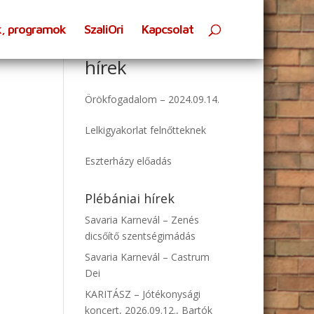
k, programok
SzaliOri
Kapcsolat
Oratóriumi
hírek
Örökfogadalom – 2024.09.14.
Lelkigyakorlat felnőtteknek
Eszterházy előadás
Plébániai hírek
Savaria Karnevál – Zenés
dicsőítő szentségimádás
Savaria Karnevál – Castrum
Dei
KARITÁSZ – Jótékonysági
koncert, 2026.09.12., Bartók