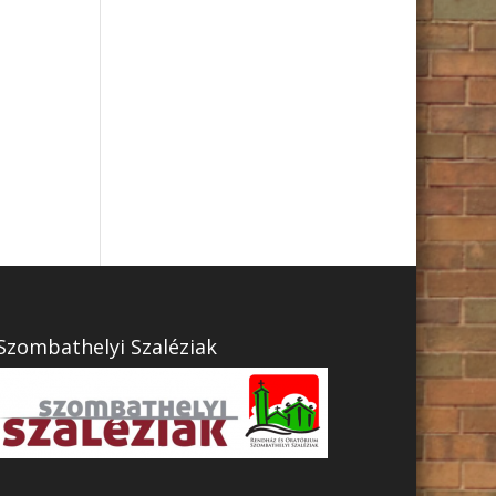
Szombathelyi Szaléziak