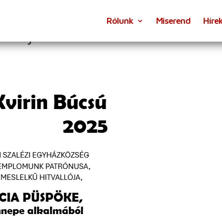
Rólunk
Miserend
Híre
25. június 1.