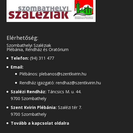
Elérhetőség:
Szombathelyi Szaléziak
Plébánia, Rendház és Oratórium
Telefon:
(94) 311 477
Email:
Plébános: plebanos@szentkvirin.hu
Rendház igazgató: rendhaz@szentkvirin.hu
Szalézi Rendház:
Táncsics M. u. 44.
9700 Szombathely
Szent Kvirin Plébánia:
Szalézi tér 7.
9700 Szombathely
Tovább a kapcsolat oldalra