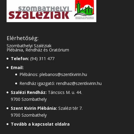
Elérhetőség:
Szombathelyi Szaléziak
Plébánia, Rendház és Oratórium
Telefon:
(94) 311 477
Email:
Plébános: plebanos@szentkvirin.hu
Rendház igazgató: rendhaz@szentkvirin.hu
Szalézi Rendház:
Táncsics M. u. 44.
9700 Szombathely
Szent Kvirin Plébánia:
Szalézi tér 7.
9700 Szombathely
Tovább a kapcsolat oldalra