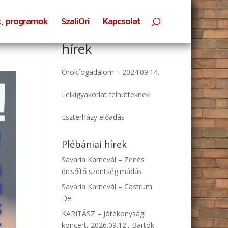
k, programok
SzaliOri
Kapcsolat
Oratóriumi
hírek
Örökfogadalom – 2024.09.14.
Lelkigyakorlat felnőtteknek
Eszterházy előadás
Plébániai hírek
Savaria Karnevál – Zenés
dicsőítő szentségimádás
Savaria Karnevál – Castrum
Dei
KARITÁSZ – Jótékonysági
koncert, 2026.09.12., Bartók