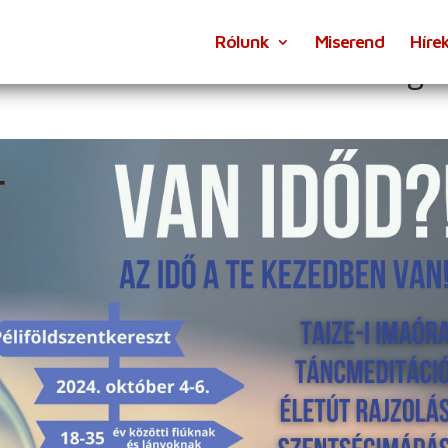
Rólunk
Miserend
Híre
DDAL – hivatáskereső hétvége