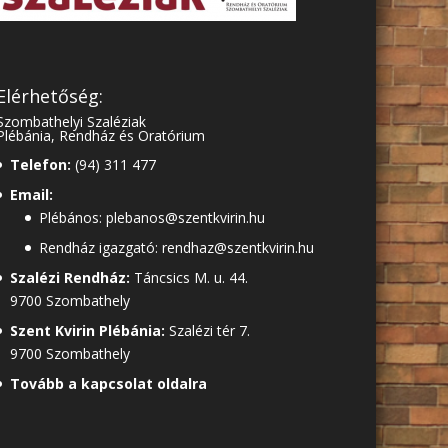
Elérhetőség:
Szombathelyi Szaléziak
Plébánia, Rendház és Oratórium
Telefon:
(94) 311 477
Email:
Plébános: plebanos@szentkvirin.hu
Rendház igazgató: rendhaz@szentkvirin.hu
Szalézi Rendház:
Táncsics M. u. 44.
9700 Szombathely
Szent Kvirin Plébánia:
Szalézi tér 7.
9700 Szombathely
Tovább a kapcsolat oldalra