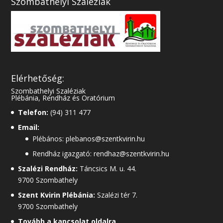
Szombathelyi Szaléziak
Elérhetőség:
Szombathelyi Szaléziak
Plébánia, Rendház és Oratórium
Telefon:
(94) 311 477
Email:
Plébános: plebanos@szentkvirin.hu
Rendház igazgató: rendhaz@szentkvirin.hu
Szalézi Rendház:
Táncsics M. u. 44.
9700 Szombathely
Szent Kvirin Plébánia:
Szalézi tér 7.
9700 Szombathely
Tovább a kapcsolat oldalra