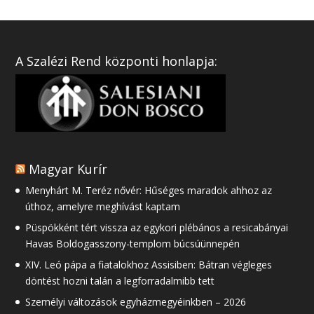
A Szalézi Rend központi honlapja:
Magyar Kurír
Menyhárt M. Teréz nővér: Hűséges maradok ahhoz az
úthoz, amelyre meghívást kaptam
Püspökként tért vissza az egykori plébános a resicabányai
Havas Boldogasszony-templom búcsúünnepén
XIV. Leó pápa a fiatalokhoz Assisiben: Bátran végleges
döntést hozni talán a legforradalmibb tett
Személyi változások egyházmegyéinkben – 2026