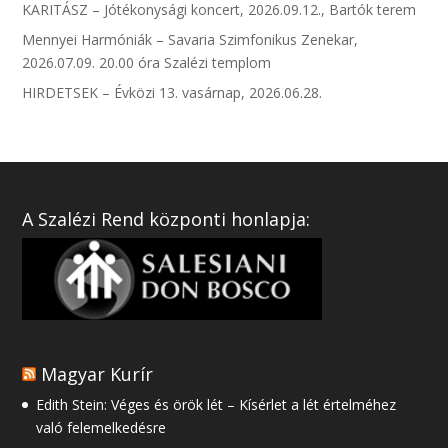
KARITÁSZ – Jótékonysági koncert, 2026.09.12., Bartók terem
Mennyei Harmóniák – Savaria Szimfonikus Zenekar,
2026.07.09. 20.00 óra Szalézi templom
HIRDETSEK – Évközi 13. vasárnap, 2026.06.28.
A Szalézi Rend központi honlapja:
Magyar Kurír
Edith Stein: Véges és örök lét – Kísérlet a lét értelméhez
való felemelkedésre