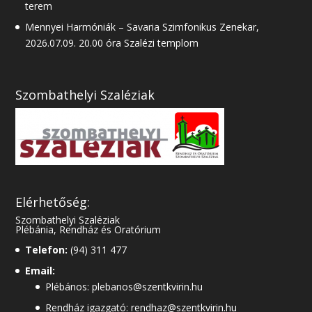
terem
Mennyei Harmóniák – Savaria Szimfonikus Zenekar,
2026.07.09. 20.00 óra Szalézi templom
Szombathelyi Szaléziak
Elérhetőség:
Szombathelyi Szaléziak
Plébánia, Rendház és Oratórium
Telefon:
(94) 311 477
Email:
Plébános: plebanos@szentkvirin.hu
Rendház igazgató: rendhaz@szentkvirin.hu