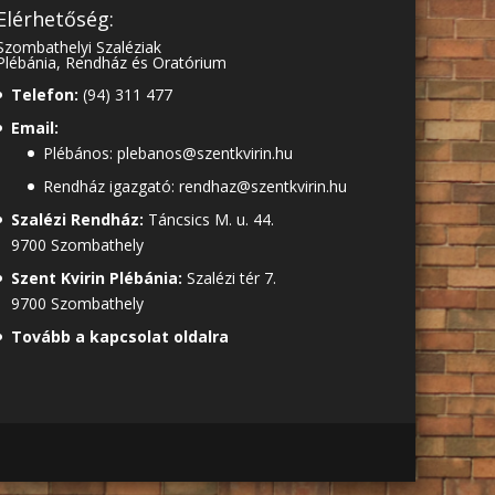
Elérhetőség:
Szombathelyi Szaléziak
Plébánia, Rendház és Oratórium
Telefon:
(94) 311 477
Email:
Plébános: plebanos@szentkvirin.hu
Rendház igazgató: rendhaz@szentkvirin.hu
Szalézi Rendház:
Táncsics M. u. 44.
9700 Szombathely
Szent Kvirin Plébánia:
Szalézi tér 7.
9700 Szombathely
Tovább a kapcsolat oldalra