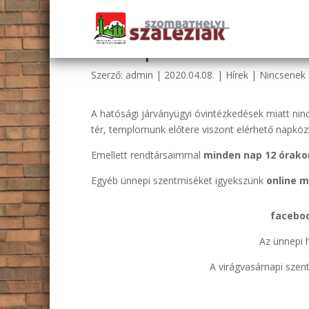
Ünnepi online-közvetí
Szerző:
admin
|
2020.04.08.
|
Hírek
|
Nincsenek
A hatósági járványügyi óvintézkedések miatt nin
tér, templomunk előtere viszont elérhető napkö
Emellett rendtársaimmal
minden nap 12 órako
Egyéb ünnepi szentmiséket igyekszünk
online 
facebo
Az ünnepi 
A virágvasárnapi szentm