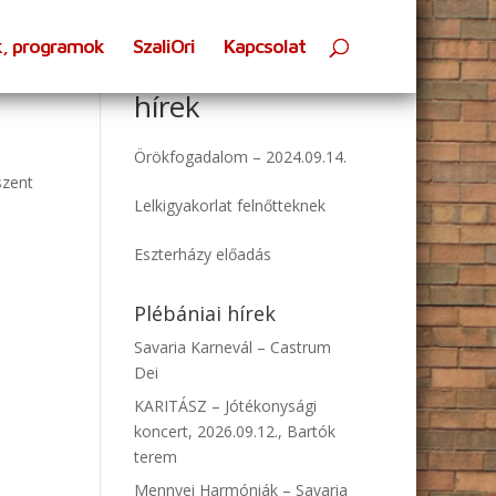
k, programok
SzaliOri
Kapcsolat
Oratóriumi
hírek
Örökfogadalom – 2024.09.14.
szent
Lelkigyakorlat felnőtteknek
Eszterházy előadás
:
Plébániai hírek
Savaria Karnevál – Castrum
Dei
KARITÁSZ – Jótékonysági
koncert, 2026.09.12., Bartók
terem
Mennyei Harmóniák – Savaria