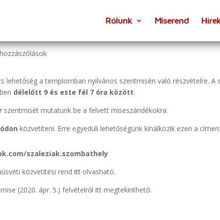
Rólunk
Miserend
Híre
tések
 hozzászólások
cs lehetőség a templomban nyilvános szentmisén való részvételre. A 
zben
délelőtt 9 és este fél 7 óra között
.
r
szentmisét mutatunk be a felvett miseszándékokra.
módon
közvetíteni. Erre egyedüli lehetőségünk kínálkozik ezen a címen
ok.com/szaleziak.szombathely
húsvéti közvetítési rend
itt
olvasható.
ise (2020. ápr. 5.) felvételről itt megtekinthető: