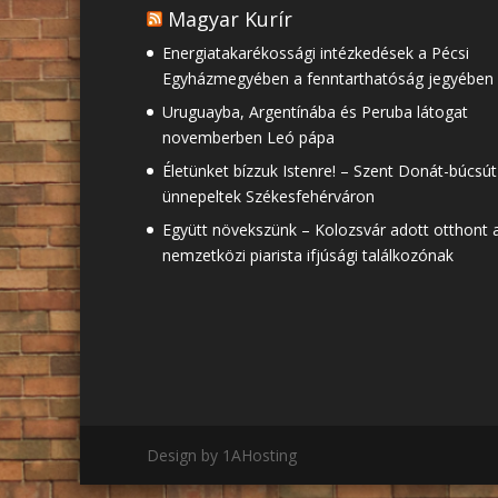
Magyar Kurír
Energiatakarékossági intézkedések a Pécsi
Egyházmegyében a fenntarthatóság jegyében
Uruguayba, Argentínába és Peruba látogat
novemberben Leó pápa
Életünket bízzuk Istenre! – Szent Donát-búcsút
ünnepeltek Székesfehérváron
Együtt növekszünk – Kolozsvár adott otthont 
nemzetközi piarista ifjúsági találkozónak
Design by 1AHosting