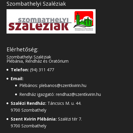
Szombathelyi Szaléziak
Elérhetőség:
Szombathelyi Szaléziak
Plébánia, Rendház és Oratórium
Telefon:
(94) 311 477
Email:
Plébános: plebanos@szentkvirin.hu
Rendház igazgató: rendhaz@szentkvirin.hu
Szalézi Rendház:
Táncsics M. u. 44.
9700 Szombathely
Szent Kvirin Plébánia:
Szalézi tér 7.
9700 Szombathely