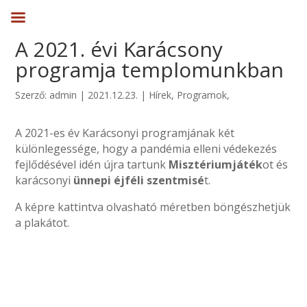
A 2021. évi Karácsony
programja templomunkban
Szerző:
admin
|
2021.12.23.
|
Hírek
,
Programok
,
Uncategorized
A 2021-es év Karácsonyi programjának két
különlegessége, hogy a pandémia elleni védekezés
fejlődésével idén újra tartunk
Misztériumjáték
ot és
karácsonyi
ünnepi éjféli szentmisé
t.
A képre kattintva olvasható méretben böngészhetjük
a plakátot.