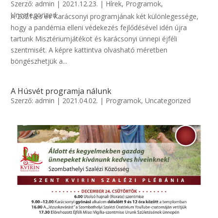
Szerző:
admin
|
2021.12.23.
|
Hírek
,
Programok
,
Uncategorized
A 2021-es év Karácsonyi programjának két különlegessége,
hogy a pandémia elleni védekezés fejlődésével idén újra
tartunk Misztériumjátékot és karácsonyi ünnepi éjféli
szentmisét. A képre kattintva olvasható méretben
böngészhetjük a...
A Húsvét programja nálunk
Szerző:
admin
|
2021.04.02.
|
Programok
,
Uncategorized