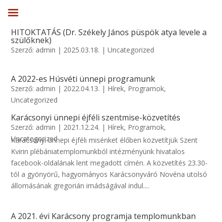
HITOKTATÁS (Dr. Székely János püspök atya levele a
szülőknek)
Szerző:
admin
|
2025.03.18.
|
Uncategorized
A 2022-es Húsvéti ünnepi programunk
Szerző:
admin
|
2022.04.13.
|
Hírek
,
Programok
,
Uncategorized
Karácsonyi ünnepi éjféli szentmise-közvetítés
Szerző:
admin
|
2021.12.24.
|
Hírek
,
Programok
,
Uncategorized
Karácsonyi ünnepi éjféli misénket élőben közvetítjük Szent
Kvirin plébániatemplomunkból intézményünk hivatalos
facebook-oldalának lent megadott címén. A közvetítés 23.30-
tól a gyönyörű, hagyományos Karácsonyváró Novéna utolsó
állomásának gregorián imádságával indul....
A 2021. évi Karácsony programja templomunkban