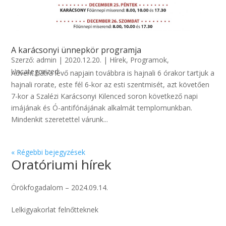
A karácsonyi ünnepkör programja
Szerző:
admin
|
2020.12.20.
|
Hírek
,
Programok
,
Uncategorized
Advent hátra lévő napjain továbbra is hajnali 6 órakor tartjuk a
hajnali rorate, este fél 6-kor az esti szentmisét, azt követően
7-kor a Szalézi Karácsonyi Kilenced soron következő napi
imájának és Ó-antifónájának alkalmát templomunkban.
Mindenkit szeretettel várunk...
« Régebbi bejegyzések
Oratóriumi hírek
Örökfogadalom – 2024.09.14.
Lelkigyakorlat felnőtteknek