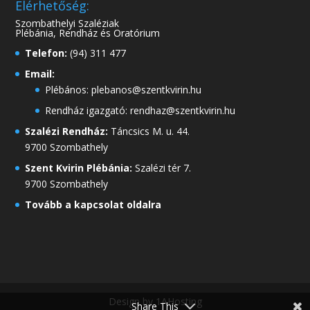
Elérhetőség:
Szombathelyi Szaléziak
Plébánia, Rendház és Oratórium
Telefon:
(94) 311 477
Email:
Plébános: plebanos@szentkvirin.hu
Rendház igazgató: rendhaz@szentkvirin.hu
Szalézi Rendház:
Táncsics M. u. 44.
9700 Szombathely
Szent Kvirin Plébánia:
Szalézi tér 7.
9700 Szombathely
Tovább a kapcsolat oldalra
Design by 1AHosting
Share This